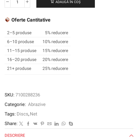
ADAUGĂ ÎN COȘ
Cantitate
3M
Xtract™
Oferte Cantitative
Net
Disc
2–5 produse
5% reducere
310W,
6–10 produse
10% reducere
320+,
11–15 produse
15% reducere
127
mm
16–20 produse
20% reducere
x
21+ produse
25% reducere
NH,
Die
500X
SKU:
7100288236
Categorie:
Abrazive
Tags:
Discs
,
Net
Share:
DESCRIERE