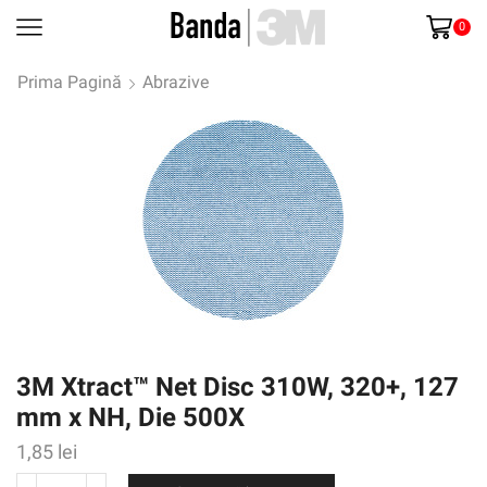
0
Prima Pagină
Abrazive
3M Xtract™ Net Disc 310W, 320+, 127
mm x NH, Die 500X
1,85
lei