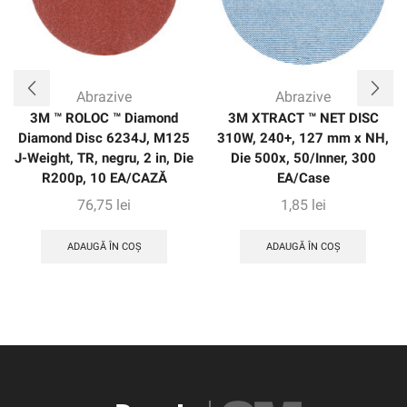
Abrazive
Abrazive
3M ™ ROLOC ™ Diamond
3M XTRACT ™ NET DISC
Diamond Disc 6234J, M125
310W, 240+, 127 mm x NH,
J-Weight, TR, negru, 2 in, Die
Die 500x, 50/Inner, 300
R200p, 10 EA/CAZĂ
EA/Case
76,75
lei
1,85
lei
ADAUGĂ ÎN COȘ
ADAUGĂ ÎN COȘ