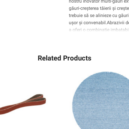
nostru inovator multi-găuri e
găuri-creșterea tăierii și creș
trebuie să se alinieze cu găur
ușor și convenabil.Abrazivii 
a oferi o combinație imbatabi
haina deschisă și o acoperire 
înfundarea.
Related Products