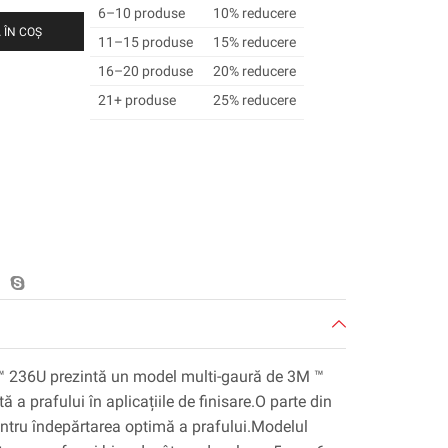
6–10 produse
10% reducere
 ÎN COȘ
11–15 produse
15% reducere
16–20 produse
20% reducere
21+ produse
25% reducere
™ 236U prezintă un model multi-gaură de 3M ™
 a prafului în aplicațiile de finisare.O parte din
ntru îndepărtarea optimă a prafului.Modelul