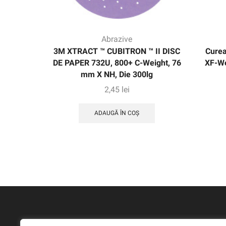
Abrazive
3M XTRACT ™ CUBITRON ™ II DISC
Curea
DE PAPER 732U, 800+ C-Weight, 76
XF-We
mm X NH, Die 300lg
2,45
lei
ADAUGĂ ÎN COȘ