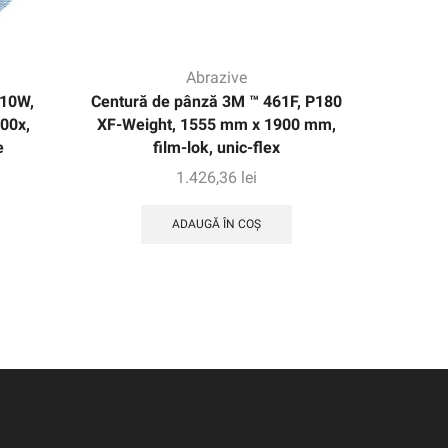
Abrazive
10W,
Centură de pânză 3M ™ 461F, P180
Curea d
00x,
XF-Weight, 1555 mm x 1900 mm,
xf-greu
e
film-lok, unic-flex
fi
1.426,36
lei
ADAUGĂ ÎN COȘ