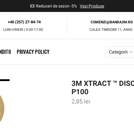
use
Reduceri de sezon -5%
Vezi Produse
+40 (257) 27-84-74
COMENZI@BANDA3M.RO
LUNI-VINERI | 9:00-17:00
CALEA TIMISORII 11, ARAD
DITII
PRIVACY POLICY
Categorii
3M XTRACT ™ DISC
P100
2,85
lei