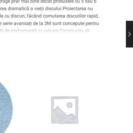
xtrage praf mai bine decât produsele cu 5 sau 6
terea dramatică a vieții discului.Proiectarea nu
ile cu discuri, făcând comutarea discurilor rapid,
de serie avansați de la 3M sunt concepute pentru
lă de performanță și valoare.Construcția de
rezistentă la sarcină împiedică în continuare