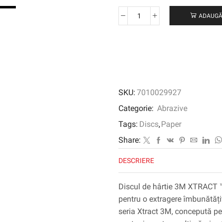
ADAUGĂ
Cantitate
3M
XTRACT
™
DISC
DE
PAPER
SKU:
7010029927
236U,
127
Categorie:
Abrazive
mm,
Tags:
Discs
,
Paper
P100
Share:
DESCRIERE
Discul de hârtie 3M XTRACT 
pentru o extragere îmbunătățită
seria Xtract 3M, concepută pe