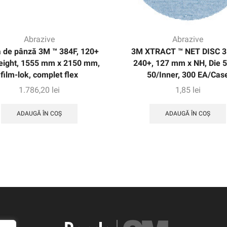
Abrazive
Abrazive
 de pânză 3M ™ 384F, 120+
3M XTRACT ™ NET DISC 3
ight, 1555 mm x 2150 mm,
240+, 127 mm x NH, Die 5
film-lok, complet flex
50/Inner, 300 EA/Cas
1.786,20
lei
1,85
lei
ADAUGĂ ÎN COȘ
ADAUGĂ ÎN COȘ