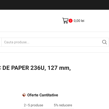
Livrare gratis la comenzi >500Lei
Vezi Produse
0,00
lei
0
Search
input
 DE PAPER 236U, 127 mm,
Oferte Cantitative
2–5 produse
5% reducere