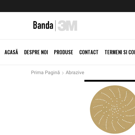
zi Produse
Livrare gratis la comenzi >500Lei
Vezi Prod
ACASĂ
DESPRE NOI
PRODUSE
CONTACT
TERMENI SI CON
Prima Pagină
Abrazive