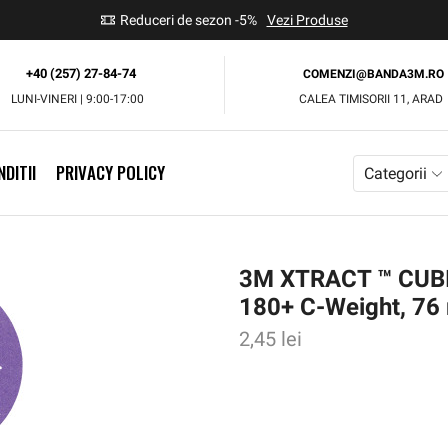
use
Reduceri de sezon -5%
Vezi Produse
+40 (257) 27-84-74
COMENZI@BANDA3M.RO
LUNI-VINERI | 9:00-17:00
CALEA TIMISORII 11, ARAD
DITII
PRIVACY POLICY
Categorii
3M XTRACT ™ CUBI
180+ C-Weight, 76
2,45
lei