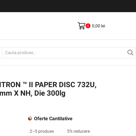
Livrare gratis la comenzi >500Lei
Vezi Produse
0,00
lei
0
Search
input
TRON ™ II PAPER DISC 732U,
 mm X NH, Die 300lg
Oferte Cantitative
2–5 produse
5% reducere