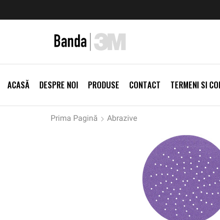
zi Produse
Livrare gratis la comenzi >500Lei
Vezi Prod
ACASĂ
DESPRE NOI
PRODUSE
CONTACT
TERMENI SI CON
Prima Pagină
Abrazive