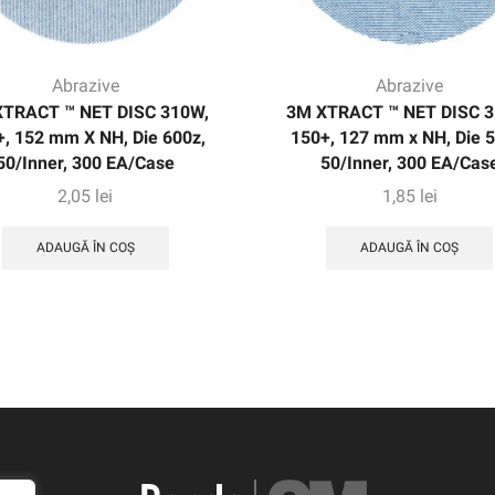
Abrazive
Abrazive
XTRACT ™ NET DISC 310W,
3M XTRACT ™ NET DISC 3
, 152 mm X NH, Die 600z,
150+, 127 mm x NH, Die 5
50/Inner, 300 EA/Case
50/Inner, 300 EA/Cas
2,05
lei
1,85
lei
ADAUGĂ ÎN COȘ
ADAUGĂ ÎN COȘ