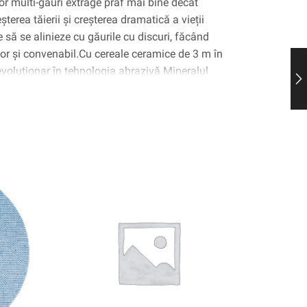
or multi-găuri extrage praf mai bine decât
terea tăierii și creșterea dramatică a vieții
e să se alinieze cu găurile cu discuri, făcând
șor și convenabil.Cu cereale ceramice de 3 m în
evoluționar în tehnologia abrazivă.Mineralul
ară este conceput pentru a trece prin substrat,
 sau de a „arata” ca abrazivele convenționale,
ă până la 4x atât timp cât abrazivele