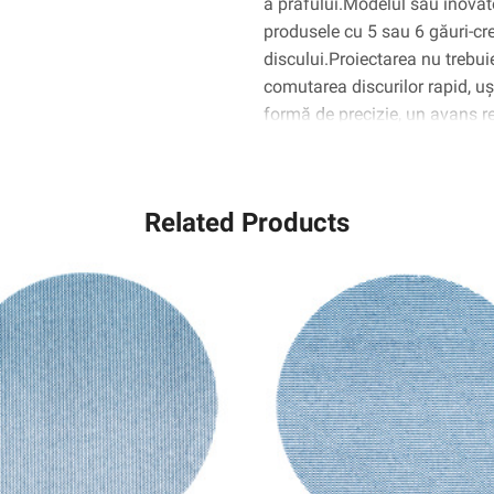
a prafului.Modelul său inovat
produsele cu 5 sau 6 găuri-creș
discului.Proiectarea nu trebui
comutarea discurilor rapid, u
formă de precizie, un avans r
ceramic în formă de triunghiul
mai degrabă decât de a gâdilă
rezultând un disc care dureaz
Related Products
convenționale.