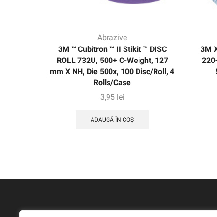
Abrazive
3M ™ Cubitron ™ II Stikit ™ DISC
3M 
ROLL 732U, 500+ C-Weight, 127
220+
mm X NH, Die 500x, 100 Disc/Roll, 4
Rolls/Case
3,95
lei
ADAUGĂ ÎN COȘ