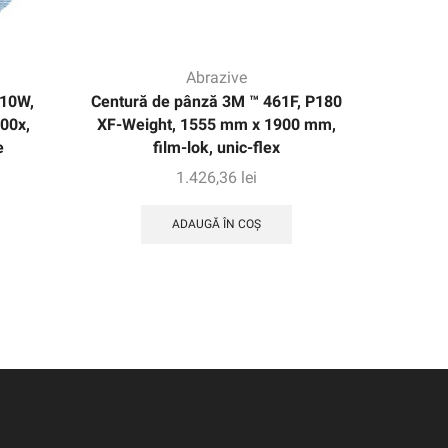
Abrazive
10W,
Centură de pânză 3M ™ 461F, P180
Centură 
00x,
XF-Weight, 1555 mm x 1900 mm,
J-Weight
e
film-lok, unic-flex
1.426,36
lei
ADAUGĂ ÎN COȘ