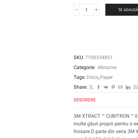
ADAUGĂ
Cantitate
3M
XTRACT
™
CUBITRON
™
II
SKU:
7100334851
PAPER
DISC
Categorie:
Abrazive
732U,
Tags:
Discs
,
Paper
180+
C-
Share:
Weight,
DESCRIERE
76
mm
X
3M XTRACT ™ CUBITRON ™ II 
NH,
multe găuri proprii pentru o ex
Die
finisare.O parte din seria 3
300lg