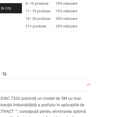
6–10 produse
10% reducere
 ÎN COȘ
11–15 produse
15% reducere
16–20 produse
20% reducere
21+ produse
25% reducere
DISC 732U prezintă un model de 3M cu mai
tracție îmbunătățită a prafului în aplicațiile de
M XTRACT ™, concepută pentru eliminarea optimă