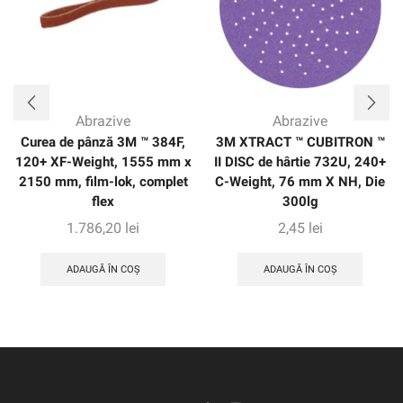
Abrazive
Abrazive
Curea de pânză 3M ™ 384F,
3M XTRACT ™ CUBITRON ™
120+ XF-Weight, 1555 mm x
II DISC de hârtie 732U, 240+
2150 mm, film-lok, complet
C-Weight, 76 mm X NH, Die
flex
300lg
1.786,20
lei
2,45
lei
ADAUGĂ ÎN COȘ
ADAUGĂ ÎN COȘ