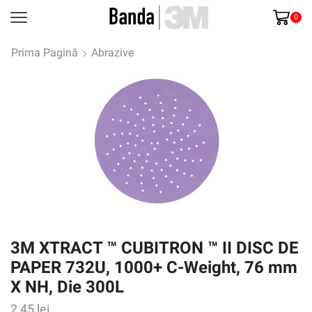
0
Prima Pagină
Abrazive
3M XTRACT ™ CUBITRON ™ II DISC DE
PAPER 732U, 1000+ C-Weight, 76 mm
X NH, Die 300L
2,45
lei