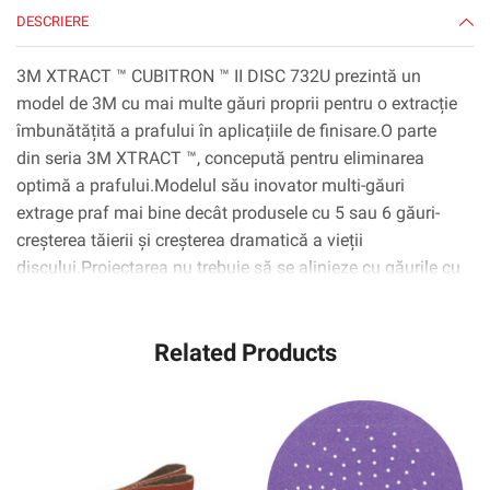
300L
DESCRIERE
3M XTRACT ™ CUBITRON ™ II DISC 732U prezintă un
model de 3M cu mai multe găuri proprii pentru o extracție
îmbunătățită a prafului în aplicațiile de finisare.O parte
din seria 3M XTRACT ™, concepută pentru eliminarea
optimă a prafului.Modelul său inovator multi-găuri
extrage praf mai bine decât produsele cu 5 sau 6 găuri-
creșterea tăierii și creșterea dramatică a vieții
discului.Proiectarea nu trebuie să se alinieze cu găurile cu
discuri, făcând comutarea discurilor rapid, ușor și
convenabil.Cu cereale ceramice de 3 m în formă de
Related Products
precizie, un avans revoluționar în tehnologia
abrazivă.Mineralul ceramic în formă de triunghiulară este
conceput pentru a trece prin substrat, mai degrabă decât
de a gâdilă sau de a „arata” ca abrazivele convenționale,
rezultând un disc care durează până la 4x atât timp cât
abrazivele convenționale.