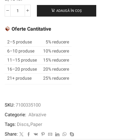
ADAUGĂ ÎN COȘ
Cantitate
3M
XTRACT
Oferte Cantitative
™
CUBITRON
2–5 produse
5% reducere
™
6–10 produse
10% reducere
II
11–15 produse
15% reducere
DISC
DE
16–20 produse
20% reducere
PAPER
21+ produse
25% reducere
732U,
1000+
C-
Weight,
SKU:
7100335100
76
Categorie:
Abrazive
mm
X
Tags:
Discs
,
Paper
NH,
Share:
Die