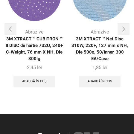
finisaj consistent, uniform pe o varietate de substraturi.
Abrazive
Abrazive
3M XTRACT ™ CUBITRON ™
3M XTRACT ™ Net Disc
II DISC de hârtie 732U, 240+
310W, 220+, 127 mm x NH,
C-Weight, 76 mm X NH, Die
Die 500x, 50/Inner, 300
300lg
EA/Case
2,45
lei
1,85
lei
ADAUGĂ ÎN COȘ
ADAUGĂ ÎN COȘ