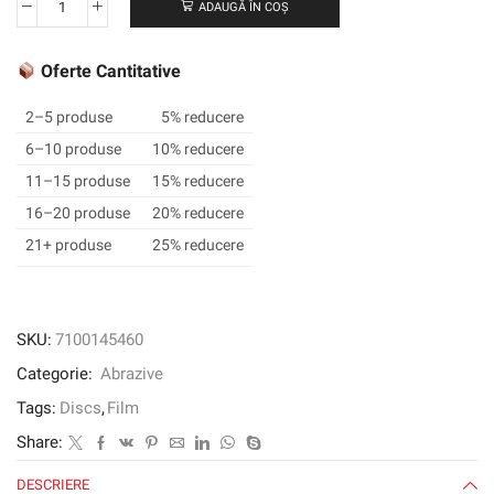
ADAUGĂ ÎN COȘ
Cantitate
3M
XTRACT
Oferte Cantitative
™
CUBITRON
2–5 produse
5% reducere
™
6–10 produse
10% reducere
II
11–15 produse
15% reducere
FILM
DISC
16–20 produse
20% reducere
775L,
21+ produse
25% reducere
76
mm,
240+
SKU:
7100145460
Categorie:
Abrazive
Tags:
Discs
,
Film
Share:
DESCRIERE