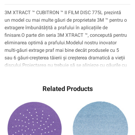
3M XTRACT ™ CUBITRON ™ II FILM DISC 775L prezintă
un model cu mai multe găuri de proprietate 3M ™ pentru o
extragere îmbunătățită a prafului în aplicațiile de
finisare.O parte din seria 3M XTRACT ™, concepută pentru
eliminarea optimă a prafului.Modelul nostru inovator
multi-găuri extrage praf mai bine decât produsele cu 5
sau 6 găuri-creșterea tăierii și creșterea dramatică a vieții
discului.Proiectarea nu trebuie să se alinieze cu găurile cu
discuri, făcând comutarea discurilor rapid, ușor și
convenabil.Cu cereale ceramice în formă de precizie de 3
Related Products
m, un avans revoluționar în tehnologia abrazivă.Mineralul
ceramic în formă de triunghiulară este conceput pentru a
trece prin substrat, mai degrabă decât să se ridice sau să
„arat” ca abrazivele convenționale, rezultând un disc care
taie până la 2x cât mai repede și durează până la 6x atâta
timp cât abrazivele convenționale.Susținerea filmului
oferă rezistență la lacrimă remarcabilă, flexibilitate și un