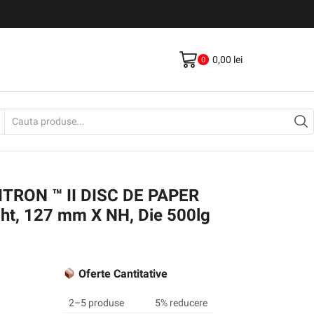
Livrare gratis la comenzi >500Lei
Vezi Produse
0,00
lei
0
Search
input
TRON ™ II DISC DE PAPER
ht, 127 mm X NH, Die 500lg
Oferte Cantitative
2–5 produse
5% reducere