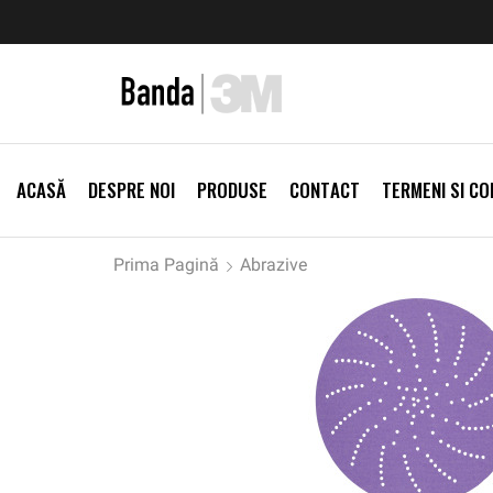
zi Produse
Livrare gratis la comenzi >500Lei
Vezi Prod
ACASĂ
DESPRE NOI
PRODUSE
CONTACT
TERMENI SI CON
Prima Pagină
Abrazive