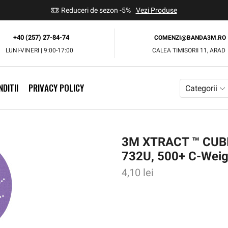
use
Reduceri de sezon -5%
Vezi Produse
+40 (257) 27-84-74
COMENZI@BANDA3M.RO
LUNI-VINERI | 9:00-17:00
CALEA TIMISORII 11, ARAD
DITII
PRIVACY POLICY
Categorii
3M XTRACT ™ CUBI
732U, 500+ C-Weig
4,10
lei