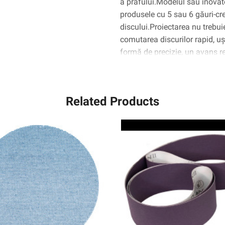
a prafului.Modelul său inovat
500lg
produsele cu 5 sau 6 găuri-creș
discului.Proiectarea nu trebui
comutarea discurilor rapid, u
formă de precizie, un avans r
ceramic în formă de triunghiul
mai degrabă decât de a gâdilă
rezultând un disc care dureaz
Related Products
convenționale.