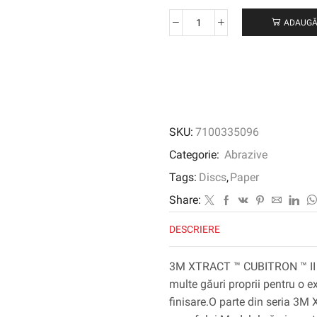
ADAUGĂ
Cantitate
3M
XTRACT
™
CUBITRON
™
II
SKU:
7100335096
DISC
DE
Categorie:
Abrazive
PAPER
Tags:
Discs
,
Paper
732U,
500+
Share:
C-
DESCRIERE
Weight,
127
mm
3M XTRACT ™ CUBITRON ™ II 
X
multe găuri proprii pentru o ex
NH,
finisare.O parte din seria 3
Die