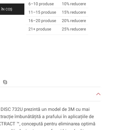
6–10 produse
10% reducere
 ÎN COȘ
11–15 produse
15% reducere
16–20 produse
20% reducere
21+ produse
25% reducere
DISC 732U prezintă un model de 3M cu mai
tracție îmbunătățită a prafului în aplicațiile de
M XTRACT ™, concepută pentru eliminarea optimă