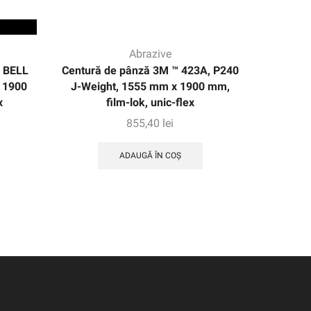
Abrazive
 BELL
Centură de pânză 3M ™ 423A, P240
Centură 
 1900
J-Weight, 1555 mm x 1900 mm,
J-Weight
x
film-lok, unic-flex
855,40
lei
ADAUGĂ ÎN COȘ