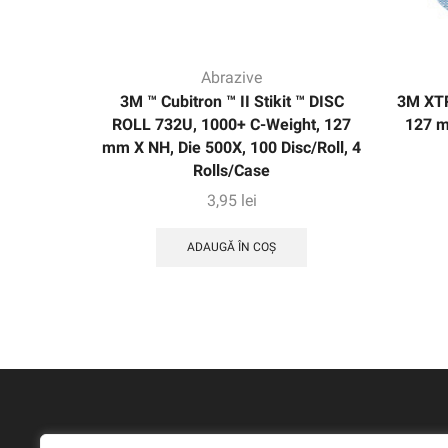
Abrazive
3M ™ Cubitron ™ II Stikit ™ DISC
3M XTR
ROLL 732U, 1000+ C-Weight, 127
127 m
mm X NH, Die 500X, 100 Disc/Roll, 4
Rolls/Case
3,95
lei
ADAUGĂ ÎN COȘ