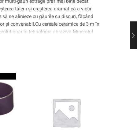
or multi-găuri extrage praf mai bine decât
terea tăierii și creșterea dramatică a vieții
e să se alinieze cu găurile cu discuri, făcând
șor și convenabil.Cu cereale ceramice de 3 m în
evoluționar în tehnologia abrazivă.Mineralul
ară este conceput pentru a trece prin substrat,
 sau de a „arata” ca abrazivele convenționale,
ă până la 4x atât timp cât abrazivele