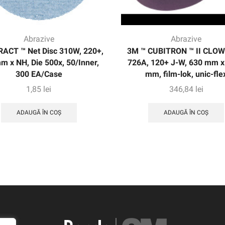
Abrazive
Abrazive
ACT ™ Net Disc 310W, 220+,
3M ™ CUBITRON ™ II CLOW
m x NH, Die 500x, 50/Inner,
726A, 120+ J-W, 630 mm x
300 EA/Case
mm, film-lok, unic-fle
1,85
lei
346,84
lei
ADAUGĂ ÎN COȘ
ADAUGĂ ÎN COȘ