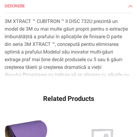
300lg
DESCRIERE
3M XTRACT ™ CUBITRON ™ II DISC 732U prezintă un
model de 3M cu mai multe găuri proprii pentru o extracție
îmbunătățită a prafului în aplicațiile de finisare.O parte
din seria 3M XTRACT ™, concepută pentru eliminarea
optimă a prafului.Modelul său inovator multi-găuri
extrage praf mai bine decât produsele cu 5 sau 6 găuri-
creșterea tăierii și creșterea dramatică a vieții
discului.Proiectarea nu trebuie să se alinieze cu găurile cu
discuri, făcând comutarea discurilor rapid, ușor și
convenabil.Cu cereale ceramice de 3 m în formă de
Related Products
precizie, un avans revoluționar în tehnologia
abrazivă.Mineralul ceramic în formă de triunghiulară este
conceput pentru a trece prin substrat, mai degrabă decât
de a gâdilă sau de a „arata” ca abrazivele convenționale,
rezultând un disc care durează până la 4x atât timp cât
abrazivele convenționale.