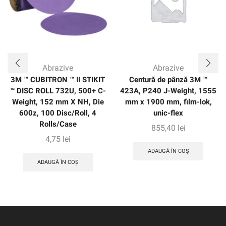
Abrazive
Abrazive
3M ™ CUBITRON ™ II STIKIT
Centură de pânză 3M ™
™ DISC ROLL 732U, 500+ C-
423A, P240 J-Weight, 1555
Weight, 152 mm X NH, Die
mm x 1900 mm, film-lok,
600z, 100 Disc/Roll, 4
unic-flex
Rolls/Case
855,40
lei
4,75
lei
ADAUGĂ ÎN COȘ
ADAUGĂ ÎN COȘ