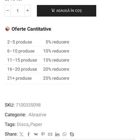
ADAUGĂ ÎN COȘ
Cantitate
3M
XTRACT
Oferte Cantitative
™
CUBITRON
2–5 produse
5% reducere
™
6–10 produse
10% reducere
II
11–15 produse
15% reducere
DISC
de
16–20 produse
20% reducere
hârtie
21+ produse
25% reducere
732U,
500+
C-
Weight,
SKU:
7100335098
76
Categorie:
Abrazive
mm
X
Tags:
Discs
,
Paper
NH,
Share:
Die