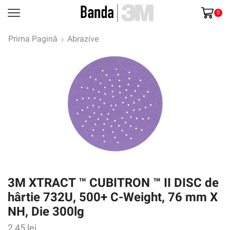
0
Prima Pagină
Abrazive
3M XTRACT ™ CUBITRON ™ II DISC de
hârtie 732U, 500+ C-Weight, 76 mm X
NH, Die 300lg
2,45
lei