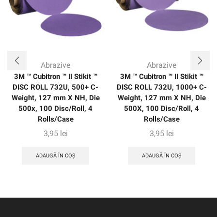
oferă rezistență la lacrimă excepțională, durabilitate și un
finisaj consistent, uniform pe o varietate de substraturi.
Abrazive
Abrazive
3M ™ Cubitron ™ II Stikit ™
3M ™ Cubitron ™ II Stikit ™
DISC ROLL 732U, 500+ C-
DISC ROLL 732U, 1000+ C-
Weight, 127 mm X NH, Die
Weight, 127 mm X NH, Die
500x, 100 Disc/Roll, 4
500X, 100 Disc/Roll, 4
Rolls/Case
Rolls/Case
3,95
lei
3,95
lei
ADAUGĂ ÎN COȘ
ADAUGĂ ÎN COȘ