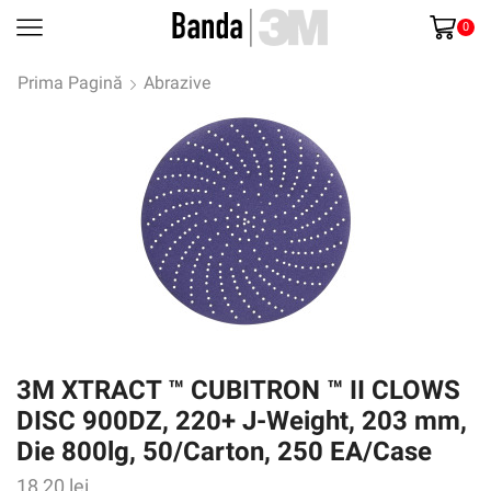
0
Prima Pagină
Abrazive
3M XTRACT ™ CUBITRON ™ II CLOWS
DISC 900DZ, 220+ J-Weight, 203 mm,
Die 800lg, 50/Carton, 250 EA/Case
18,20
lei