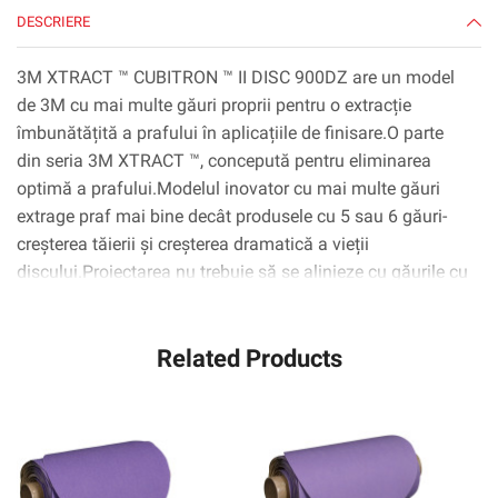
EA/Case
DESCRIERE
3M XTRACT ™ CUBITRON ™ II DISC 900DZ are un model
de 3M cu mai multe găuri proprii pentru o extracție
îmbunătățită a prafului în aplicațiile de finisare.O parte
din seria 3M XTRACT ™, concepută pentru eliminarea
optimă a prafului.Modelul inovator cu mai multe găuri
extrage praf mai bine decât produsele cu 5 sau 6 găuri-
creșterea tăierii și creșterea dramatică a vieții
discului.Proiectarea nu trebuie să se alinieze cu găurile cu
discuri, făcând comutarea discurilor rapid, ușor și
convenabil.Cu cereale ceramice de 3 m în formă de
Related Products
precizie, un avans revoluționar în tehnologia
abrazivă.Mineralul ceramic în formă de triunghiulară este
conceput pentru a trece prin substrat, mai degrabă decât
să se ridice sau să „arate” ca abrazivele convenționale,
rezultând un disc care taie până la 2x la fel de repede ca
abrazivele convenționale.Suportul de cârpă J-greutate