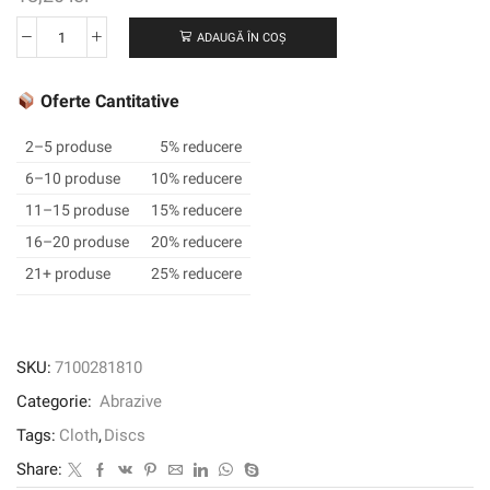
ADAUGĂ ÎN COȘ
Cantitate
3M
XTRACT
Oferte Cantitative
™
CUBITRON
2–5 produse
5% reducere
™
6–10 produse
10% reducere
II
11–15 produse
15% reducere
CLOWS
DISC
16–20 produse
20% reducere
900DZ,
21+ produse
25% reducere
220+
J-
Weight,
203
SKU:
7100281810
mm,
Categorie:
Abrazive
Die
800lg,
Tags:
Cloth
,
Discs
50/Carton,
Share:
250