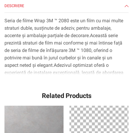
yd
DESCRIERE
Seria de filme Wrap 3M ™ 2080 este un film cu mai multe
straturi duble, susținute de adeziv, pentru ambalaje,
accente și ambalaje parțiale de decorare.Această serie
prezintă straturi de film mai conforme și mai întinse față
de seria de filme de înfășurare 3M ™ 1080, oferind o
potrivire mai bună în jurul curbelor și în canale și un
aspect neted și elegant.Adezivul optimizat oferă o
experiență de instalare excepțională, legată de abordarea
inițială redusă și poziționabilitate îmbunătățită.* 3M ™
Tehnologia ControlTac ™ minimizează zonele de contact
Related Products
inițiale pentru o repoziționare ușoară, iar 3M ™ Comply ™
Technology folosește cele mai recente canale non-vizibile
de lansare a aerului, care fac foarte ușor de netezită,
bule.flip și mai mult.Cu lățimi de rulare de până la 1524
mm, instalatorii pot aplica pe film pe aproape orice
secțiune a vehiculului fără cusături.Garanția oferă