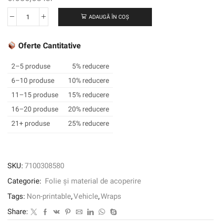
ADAUGĂ ÎN COȘ
Cantitate
3M
™
Oferte Cantitative
WRAP
Film
2–5 produse
5% reducere
2080-
6–10 produse
10% reducere
S363,
11–15 produse
15% reducere
Satin
Mormoler
16–20 produse
20% reducere
Red,
21+ produse
25% reducere
1524
mm
x
22,86
SKU:
7100308580
m,
Categorie:
Folie și material de acoperire
60
în
Tags:
Non-printable
,
Vehicle
,
Wraps
x
Share:
25