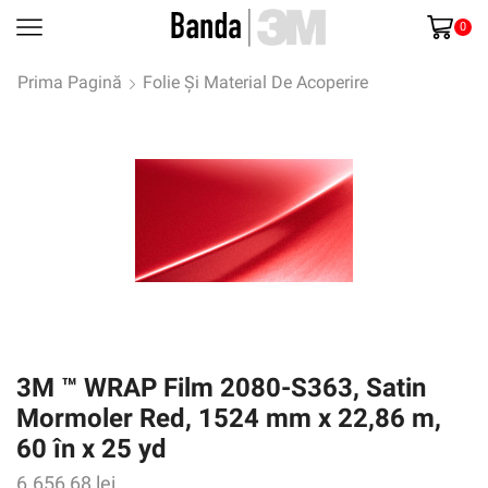
0
Prima Pagină
Folie Și Material De Acoperire
3M ™ WRAP Film 2080-S363, Satin
Mormoler Red, 1524 mm x 22,86 m,
60 în x 25 yd
6.656,68
lei