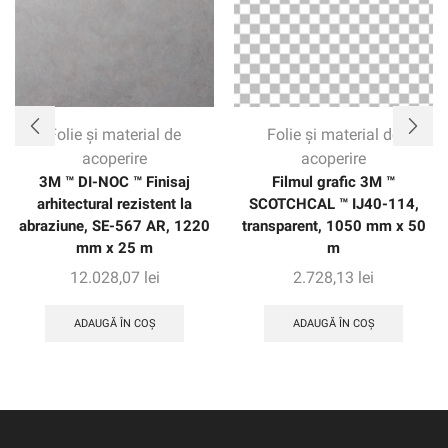
clienților încredere cu până la opt ani de protecție pe
aplicații verticale.
Folie și material de
Folie și material de
acoperire
acoperire
3M ™ DI-NOC ™ Finisaj
Filmul grafic 3M ™
arhitectural rezistent la
SCOTCHCAL ™ IJ40-114,
abraziune, SE-567 AR, 1220
transparent, 1050 mm x 50
mm x 25 m
m
12.028,07
lei
2.728,13
lei
ADAUGĂ ÎN COȘ
ADAUGĂ ÎN COȘ