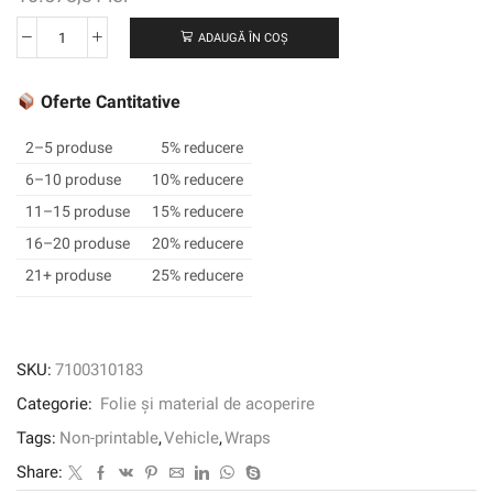
ADAUGĂ ÎN COȘ
Cantitate
3M
™
Oferte Cantitative
Wrap
Film
2–5 produse
5% reducere
2080-
6–10 produse
10% reducere
G31,
11–15 produse
15% reducere
Gloss
Storm
16–20 produse
20% reducere
Grey,
21+ produse
25% reducere
1524
mm
x
45,72
SKU:
7100310183
m,
Categorie:
Folie și material de acoperire
60
în
Tags:
Non-printable
,
Vehicle
,
Wraps
x
Share:
50