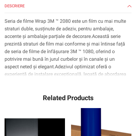
yd
DESCRIERE
Seria de filme Wrap 3M ™ 2080 este un film cu mai multe
straturi duble, susținute de adeziv, pentru ambalaje,
accente și ambalaje parțiale de decorare.Această serie
prezintă straturi de film mai conforme și mai întinse față
de seria de filme de înfășurare 3M ™ 1080, oferind o
potrivire mai bună în jurul curbelor și în canale și un
aspect neted și elegant.Adezivul optimizat oferă o
experiență de instalare excepțională, legată de abordarea
inițială redusă și poziționabilitate îmbunătățită.* 3M ™
Tehnologia ControlTac ™ minimizează zonele de contact
Related Products
inițiale pentru o repoziționare ușoară, iar 3M ™ Comply ™
Technology folosește cele mai recente canale non-vizibile
de lansare a aerului, care fac foarte ușor de netezită,
bule.flip și mai mult.Cu lățimi de rulare de până la 1524
mm, instalatorii pot aplica pe film pe aproape orice
secțiune a vehiculului fără cusături.Garanția oferă