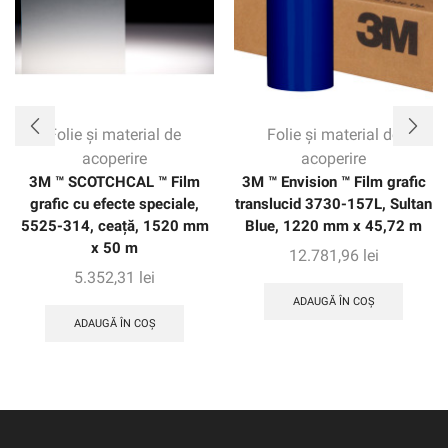
clienților încredere cu până la opt ani de protecție pe
aplicații verticale.
Folie și material de
Folie și material de
acoperire
acoperire
3M ™ SCOTCHCAL ™ Film
3M ™ Envision ™ Film grafic
grafic cu efecte speciale,
translucid 3730-157L, Sultan
5525-314, ceață, 1520 mm
Blue, 1220 mm x 45,72 m
x 50 m
12.781,96
lei
5.352,31
lei
ADAUGĂ ÎN COȘ
ADAUGĂ ÎN COȘ