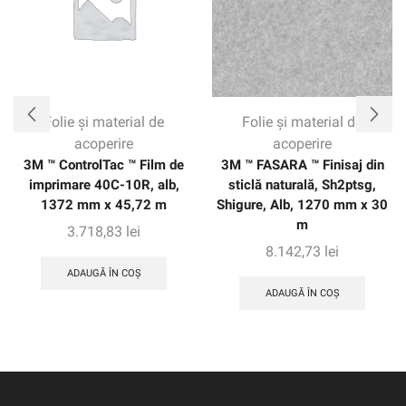
clienților încredere cu până la opt ani de protecție pe
aplicații verticale.
Folie și material de
Folie și material de
acoperire
acoperire
3M ™ ControlTac ™ Film de
3M ™ FASARA ™ Finisaj din
imprimare 40C-10R, alb,
sticlă naturală, Sh2ptsg,
1372 mm x 45,72 m
Shigure, Alb, 1270 mm x 30
m
3.718,83
lei
8.142,73
lei
ADAUGĂ ÎN COȘ
ADAUGĂ ÎN COȘ