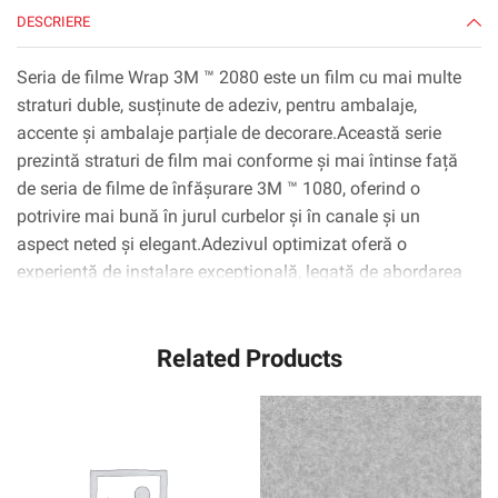
yd
DESCRIERE
Seria de filme Wrap 3M ™ 2080 este un film cu mai multe
straturi duble, susținute de adeziv, pentru ambalaje,
accente și ambalaje parțiale de decorare.Această serie
prezintă straturi de film mai conforme și mai întinse față
de seria de filme de înfășurare 3M ™ 1080, oferind o
potrivire mai bună în jurul curbelor și în canale și un
aspect neted și elegant.Adezivul optimizat oferă o
experiență de instalare excepțională, legată de abordarea
inițială redusă și poziționabilitate îmbunătățită.* 3M ™
Tehnologia ControlTac ™ minimizează zonele de contact
Related Products
inițiale pentru o repoziționare ușoară, iar 3M ™ Comply ™
Technology folosește cele mai recente canale non-vizibile
de lansare a aerului, care fac foarte ușor de netezită,
bule.flip și mai mult.Cu lățimi de rulare de până la 1524
mm, instalatorii pot aplica pe film pe aproape orice
secțiune a vehiculului fără cusături.Garanția oferă