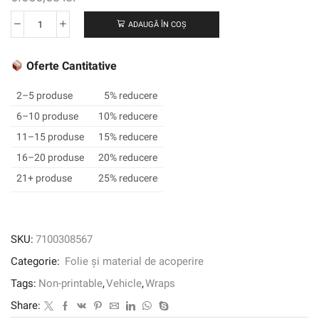
ADAUGĂ ÎN COȘ
Cantitate
3M
™
Oferte Cantitative
Wrap
Film
2–5 produse
5% reducere
2080-
6–10 produse
10% reducere
DM12,
11–15 produse
15% reducere
Dead
Matte
16–20 produse
20% reducere
Black,
21+ produse
25% reducere
1524
mm
x
22,86
SKU:
7100308567
m,
Categorie:
Folie și material de acoperire
60
în
Tags:
Non-printable
,
Vehicle
,
Wraps
x
Share:
25