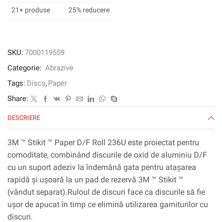
hârtie
21+ produse
25% reducere
236U,
P400
C-
Weight,
SKU:
7000119559
152
Categorie:
Abrazive
mm
X
Tags:
Discs
,
Paper
NH,
Share:
Die
600z
DESCRIERE
3M ™ Stikit ™ Paper D/F Roll 236U este proiectat pentru
comoditate, combinând discurile de oxid de aluminiu D/F
cu un suport adeziv la îndemână gata pentru atașarea
rapidă și ușoară la un pad de rezervă 3M ™ Stikit ™
(vândut separat).Ruloul de discuri face ca discurile să fie
ușor de apucat în timp ce elimină utilizarea garniturilor cu
discuri.