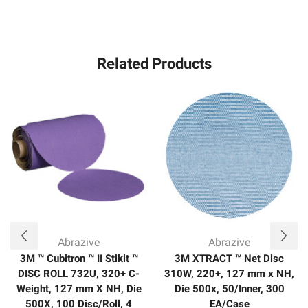
Related Products
Abrazive
Abrazive
3M ™ Cubitron ™ II Stikit ™
3M XTRACT ™ Net Disc
DISC ROLL 732U, 320+ C-
310W, 220+, 127 mm x NH,
Weight, 127 mm X NH, Die
Die 500x, 50/Inner, 300
500X, 100 Disc/Roll, 4
EA/Case