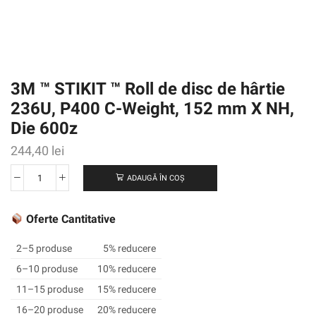
3M ™ STIKIT ™ Roll de disc de hârtie
236U, P400 C-Weight, 152 mm X NH,
Die 600z
244,40
lei
ADAUGĂ ÎN COȘ
Cantitate
3M
™
Oferte Cantitative
STIKIT
™
2–5 produse
5% reducere
Roll
6–10 produse
10% reducere
de
11–15 produse
15% reducere
disc
de
16–20 produse
20% reducere