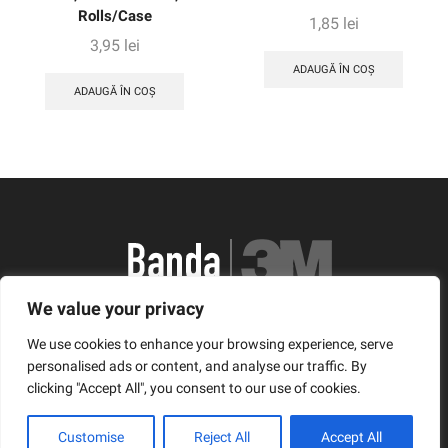
Rolls/Case
1,85
lei
3,95
lei
ADAUGĂ ÎN COȘ
ADAUGĂ ÎN COȘ
We value your privacy
România, Arad, Calea Timisorii, Nr. 11
We use cookies to enhance your browsing experience, serve
© Copyright 2021 | Banda3M.ro
personalised ads or content, and analyse our traffic. By
clicking "Accept All", you consent to our use of cookies.
Facebook
Twitter
Instagram
Customise
Reject All
Accept All