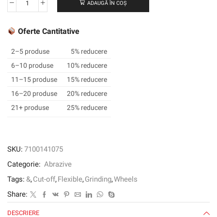
ADAUGĂ ÎN COȘ
Cantitate
3M™
Silver
Oferte Cantitative
Cut-
Off
2–5 produse
5% reducere
Wheel,
6–10 produse
10% reducere
T41,
11–15 produse
15% reducere
230
mm
16–20 produse
20% reducere
x
21+ produse
25% reducere
3
mm
x
22.2
SKU:
7100141075
mm
Categorie:
Abrazive
Tags:
&
,
Cut-off
,
Flexible
,
Grinding
,
Wheels
Share:
DESCRIERE