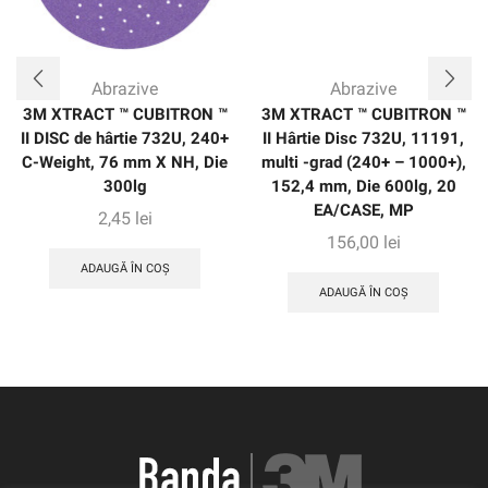
Abrazive
Abrazive
3M XTRACT ™ CUBITRON ™
3M XTRACT ™ CUBITRON ™
II DISC de hârtie 732U, 240+
II Hârtie Disc 732U, 11191,
C-Weight, 76 mm X NH, Die
multi -grad (240+ – 1000+),
300lg
152,4 mm, Die 600lg, 20
EA/CASE, MP
2,45
lei
156,00
lei
ADAUGĂ ÎN COȘ
ADAUGĂ ÎN COȘ