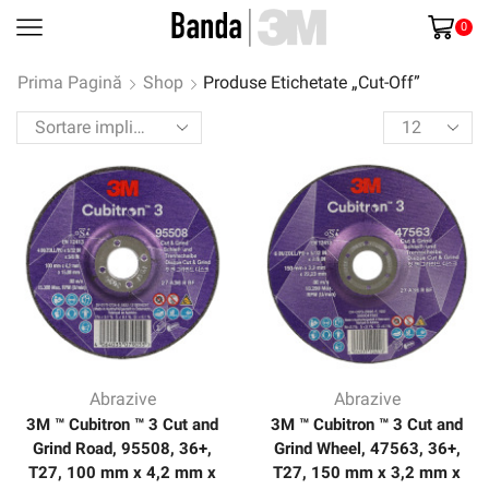
0
Prima Pagină
Shop
Produse Etichetate „Cut-Off”
Products
per
page
Abrazive
Abrazive
3M ™ Cubitron ™ 3 Cut and
3M ™ Cubitron ™ 3 Cut and
Grind Road, 95508, 36+,
Grind Wheel, 47563, 36+,
T27, 100 mm x 4,2 mm x
T27, 150 mm x 3,2 mm x