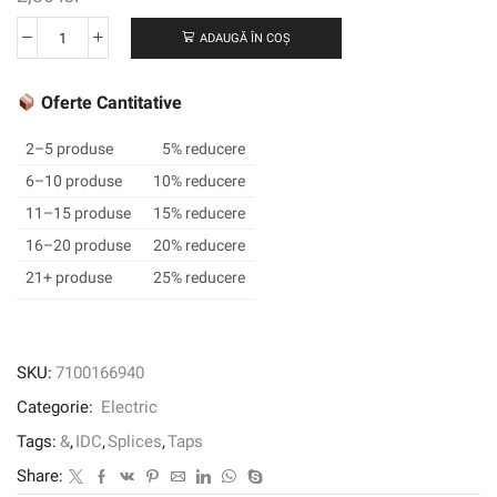
ADAUGĂ ÎN COȘ
Cantitate
3M
™
Oferte Cantitative
SCOTCHLOK
™
2–5 produse
5% reducere
IDC
6–10 produse
10% reducere
Conector
11–15 produse
15% reducere
562,
cutie,
16–20 produse
20% reducere
rulare
21+ produse
25% reducere
dublă
sau
atingere,
retardant
SKU:
7100166940
de
Categorie:
Electric
flacără
Tags:
&
,
IDC
,
Splices
,
Taps
Share: