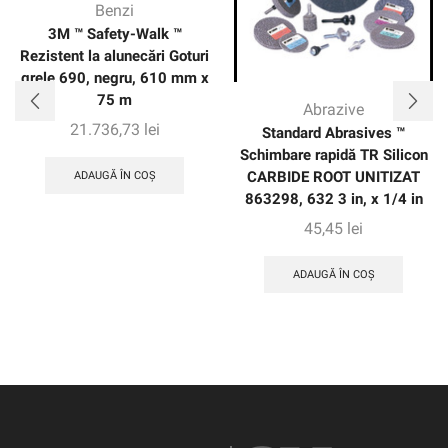
Benzi
3M ™ Safety-Walk ™
Rezistent la alunecări Goturi
grele 690, negru, 610 mm x
75 m
Abrazive
21.736,73
lei
Standard Abrasives ™
Schimbare rapidă TR Silicon
CARBIDE ROOT UNITIZAT
ADAUGĂ ÎN COȘ
863298, 632 3 in, x 1/4 in
45,45
lei
ADAUGĂ ÎN COȘ