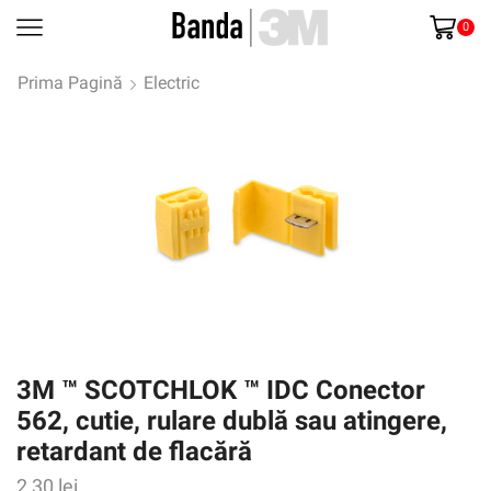
0
Prima Pagină
Electric
3M ™ SCOTCHLOK ™ IDC Conector
562, cutie, rulare dublă sau atingere,
retardant de flacără
2,30
lei