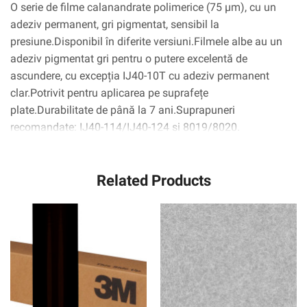
O serie de filme calanandrate polimerice (75 µm), cu un
adeziv permanent, gri pigmentat, sensibil la
presiune.Disponibil în diferite versiuni.Filmele albe au un
adeziv pigmentat gri pentru o putere excelentă de
ascundere, cu excepția IJ40-10T cu adeziv permanent
clar.Potrivit pentru aplicarea pe suprafețe
plate.Durabilitate de până la 7 ani.Suprapuneri
recomandate: IJ40-114/IJ40-124 și 8019/8020.
Related Products