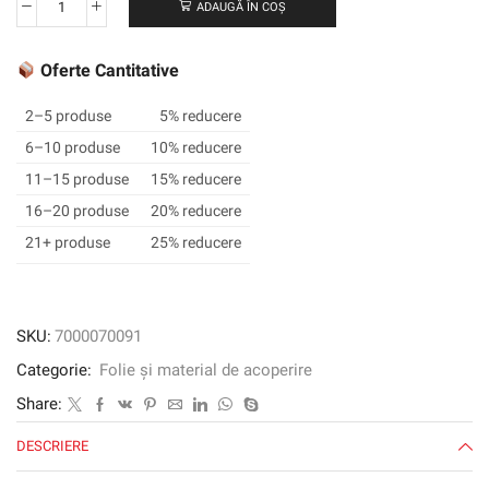
ADAUGĂ ÎN COȘ
Cantitate
3M™
Scotchcal™
Oferte Cantitative
Graphic
Film
2–5 produse
5% reducere
IJ40-
6–10 produse
10% reducere
10T,
11–15 produse
15% reducere
White,
1520
16–20 produse
20% reducere
mm
21+ produse
25% reducere
x
50
m
SKU:
7000070091
Categorie:
Folie și material de acoperire
Share:
DESCRIERE