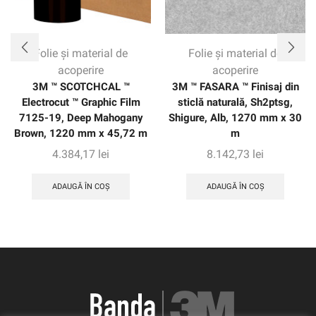
Folie și material de
Folie și material de
acoperire
acoperire
3M ™ SCOTCHCAL ™
3M ™ FASARA ™ Finisaj din
Electrocut ™ Graphic Film
sticlă naturală, Sh2ptsg,
7125-19, Deep Mahogany
Shigure, Alb, 1270 mm x 30
Brown, 1220 mm x 45,72 m
m
4.384,17
lei
8.142,73
lei
ADAUGĂ ÎN COȘ
ADAUGĂ ÎN COȘ