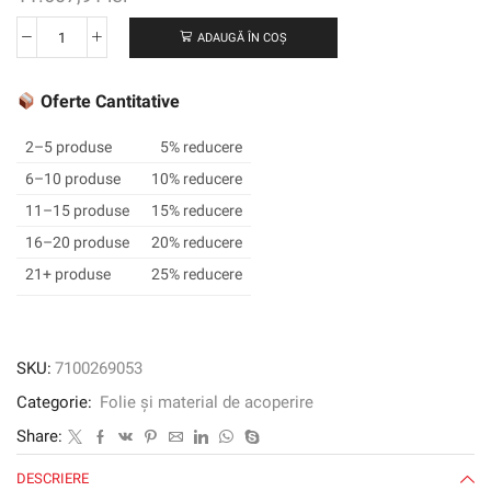
ADAUGĂ ÎN COȘ
Cantitate
3M
™
Oferte Cantitative
SCOTCHCAL
™
2–5 produse
5% reducere
Film
6–10 produse
10% reducere
grafic
11–15 produse
15% reducere
translucid
3630-
16–20 produse
20% reducere
337,
21+ produse
25% reducere
Process
Blue,
1220
mm
SKU:
7100269053
x
Categorie:
Folie și material de acoperire
45,72
m
Share:
DESCRIERE