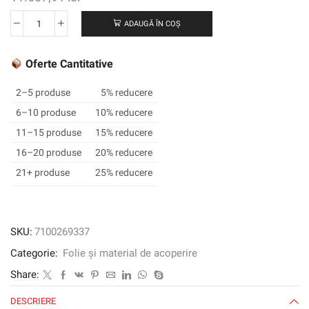
ADAUGĂ ÎN COȘ
Cantitate
3M
™
Oferte Cantitative
SCOTCHCAL
™
2–5 produse
5% reducere
Film
6–10 produse
10% reducere
grafic
11–15 produse
15% reducere
translucid
3630-
16–20 produse
20% reducere
106,
21+ produse
25% reducere
Briliant
Green,
1220
mm
SKU:
7100269337
x
Categorie:
Folie și material de acoperire
45,72
m
Share:
DESCRIERE