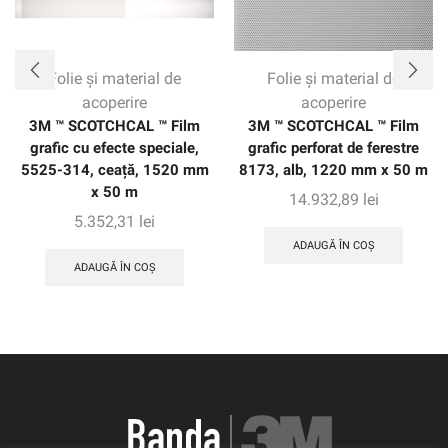
Folie și material de
Folie și material de
acoperire
acoperire
3M ™ SCOTCHCAL ™ Film
3M ™ SCOTCHCAL ™ Film
grafic cu efecte speciale,
grafic perforat de ferestre
5525-314, ceață, 1520 mm
8173, alb, 1220 mm x 50 m
x 50 m
14.932,89
lei
5.352,31
lei
ADAUGĂ ÎN COȘ
ADAUGĂ ÎN COȘ