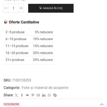
ADAUGĂ ÎN COȘ
Cantitate
3M
™
Oferte Cantitative
SCOTCHCAL
™
2–5 produse
5% reducere
Electrocut
6–10 produse
10% reducere
™
11–15 produse
15% reducere
Graphic
Film
16–20 produse
20% reducere
7125-
21+ produse
25% reducere
96,
Teal,
1220
mm
SKU:
7100155293
x
Categorie:
Folie și material de acoperire
45,72
m
Share:
DESCRIERE