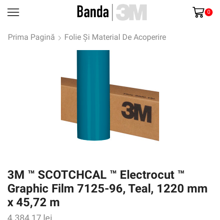
0
Prima Pagină
Folie Și Material De Acoperire
3M ™ SCOTCHCAL ™ Electrocut ™
Graphic Film 7125-96, Teal, 1220 mm
x 45,72 m
4.384,17
lei