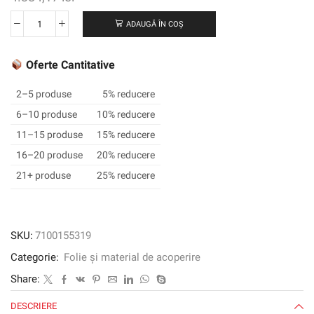
ADAUGĂ ÎN COȘ
Cantitate
3M
™
Oferte Cantitative
SCOTCHCAL
™
2–5 produse
5% reducere
Electrocut
6–10 produse
10% reducere
™
11–15 produse
15% reducere
Graphic
Film
16–20 produse
20% reducere
7125-
21+ produse
25% reducere
64,
caise,
1220
mm
SKU:
7100155319
x
Categorie:
Folie și material de acoperire
45,72
m
Share:
DESCRIERE