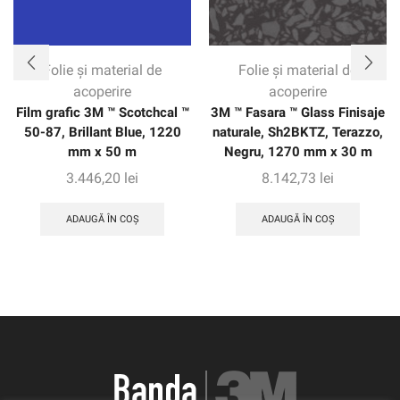
Folie și material de
Folie și material de
acoperire
acoperire
Film grafic 3M ™ Scotchcal ™
3M ™ Fasara ™ Glass Finisaje
50-87, Brillant Blue, 1220
naturale, Sh2BKTZ, Terazzo,
mm x 50 m
Negru, 1270 mm x 30 m
3.446,20
lei
8.142,73
lei
ADAUGĂ ÎN COȘ
ADAUGĂ ÎN COȘ