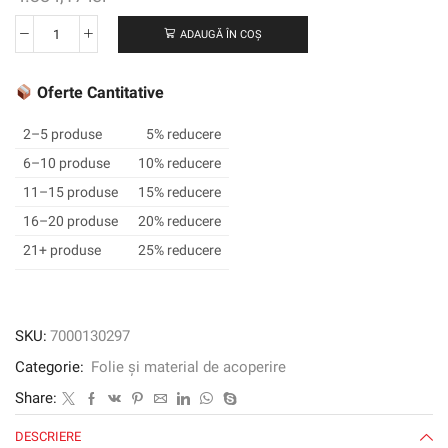
ADAUGĂ ÎN COȘ
Cantitate
3M
™
Oferte Cantitative
SCOTCHCAL
™
2–5 produse
5% reducere
Electrocut
6–10 produse
10% reducere
™
11–15 produse
15% reducere
Graphic
Film
16–20 produse
20% reducere
7125-
21+ produse
25% reducere
13,
roșu
de
tomate,
SKU:
7000130297
1220
Categorie:
Folie și material de acoperire
mm
x
Share:
45,72
DESCRIERE
m