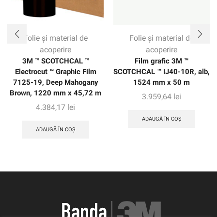
Folie și material de
Folie și material de
acoperire
acoperire
3M ™ SCOTCHCAL ™
Film grafic 3M ™
Electrocut ™ Graphic Film
SCOTCHCAL ™ IJ40-10R, alb,
7125-19, Deep Mahogany
1524 mm x 50 m
Brown, 1220 mm x 45,72 m
3.959,64
lei
4.384,17
lei
ADAUGĂ ÎN COȘ
ADAUGĂ ÎN COȘ