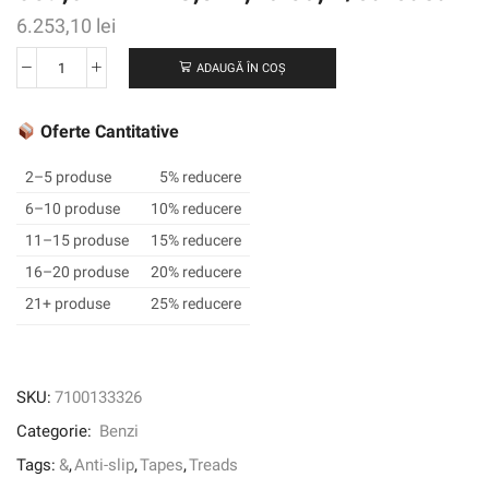
6.253,10
lei
ADAUGĂ ÎN COȘ
Cantitate
3M
™
Oferte Cantitative
Safety-
Walk
2–5 produse
5% reducere
™
6–10 produse
10% reducere
Rezistent
11–15 produse
15% reducere
la
alunecări
16–20 produse
20% reducere
generale
21+ produse
25% reducere
cu
scop
general
și
SKU:
7100133326
rulanți
Categorie:
Benzi
613,
dungă
Tags:
&
,
Anti-slip
,
Tapes
,
Treads
neagră/galbenă,