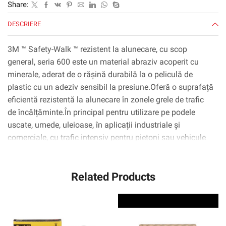
Share:
609,6
mm
DESCRIERE
x
18,3
3M ™ Safety-Walk ™ rezistent la alunecare, cu scop
m,
general, seria 600 este un material abraziv acoperit cu
rulou,
minerale, aderat de o rășină durabilă la o peliculă de
1/carcasă
plastic cu un adeziv sensibil la presiune.Oferă o suprafață
eficientă rezistentă la alunecare în zonele grele de trafic
de încălțăminte.În principal pentru utilizare pe podele
uscate, umede, uleioase, în aplicații industriale și
comerciale, cu trafic intensiv pentru pietoni sau vehicule
ușoare, cum ar fi: coridoare, camere de producție și
depozitare, rampe, scări, scări, plăci pe mașini și ieșiri de
Related Products
urgență.Disponibil într -o varietate de culori și dimensiuni.