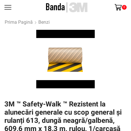
0
Prima Pagină
Benzi
3M ™ Safety-Walk ™ Rezistent la
alunecări generale cu scop general și
rulanți 613, dungă neagră/galbenă,
609,6 mm x 18,3 m, rulou, 1/carcasă