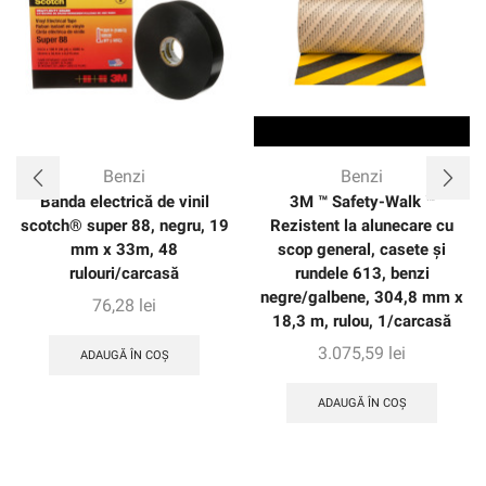
Benzi
Benzi
Banda electrică de vinil
3M ™ Safety-Walk ™
scotch® super 88, negru, 19
Rezistent la alunecare cu
mm x 33m, 48
scop general, casete și
rulouri/carcasă
rundele 613, benzi
negre/galbene, 304,8 mm x
76,28
lei
18,3 m, rulou, 1/carcasă
3.075,59
lei
ADAUGĂ ÎN COȘ
ADAUGĂ ÎN COȘ