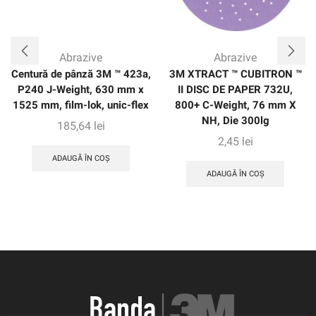
Abrazive
Abrazive
Centură de pânză 3M ™ 423a,
3M XTRACT ™ CUBITRON ™
P240 J-Weight, 630 mm x
II DISC DE PAPER 732U,
1525 mm, film-lok, unic-flex
800+ C-Weight, 76 mm X
NH, Die 300lg
185,64
lei
2,45
lei
ADAUGĂ ÎN COȘ
ADAUGĂ ÎN COȘ