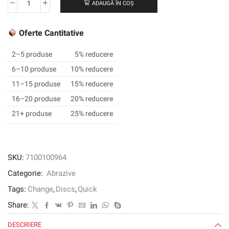
ADAUGĂ ÎN COȘ
Cantitate
3M
™
Oferte Cantitative
ROLOC
™
2–5 produse
5% reducere
FIBER
6–10 produse
10% reducere
DISC
11–15 produse
15% reducere
787C,
50
16–20 produse
20% reducere
mm,
21+ produse
25% reducere
120+
SKU:
7100100964
Categorie:
Abrazive
Tags:
Change
,
Discs
,
Quick
Share:
DESCRIERE