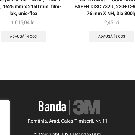
, 1625 mm x 2150 mm, film-
PAPER DISC 732U, 220+ C-W
lok, unic-flex
76 mm X NH, Die 300l
1.015,04
lei
2,45
lei
ADAUGĂ ÎN COȘ
ADAUGĂ ÎN COȘ
România, Arad, Calea Timisorii, Nr. 11
© Copyright 2021 | Banda3M.ro