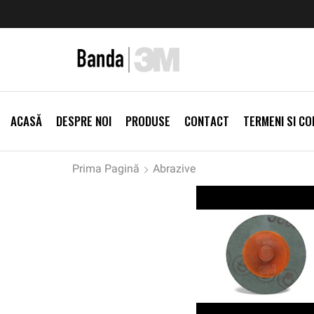
ei
Vezi Produse
Reduceri de sezon -5%
Vezi Produse
ACASĂ
DESPRE NOI
PRODUSE
CONTACT
TERMENI SI CON
Prima Pagină
Abrazive