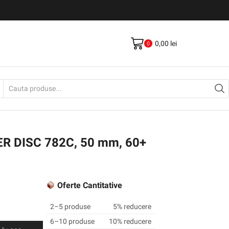
0,00
lei
0
Search
input
ER DISC 782C, 50 mm, 60+
Oferte Cantitative
2–5 produse
5% reducere
6–10 produse
10% reducere