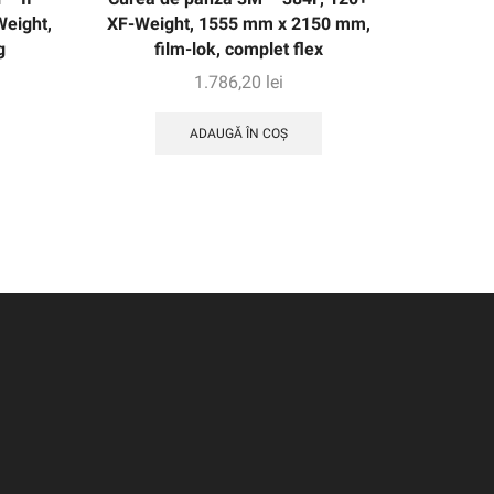
eight,
XF-Weight, 1555 mm x 2150 mm,
726A, 
g
film-lok, complet flex
1525 
1.786,20
lei
ADAUGĂ ÎN COȘ