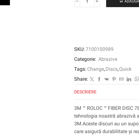
ADAUGĂ
Cantitate
3M
™
ROLOC
™
FIBER
DISC
SKU:
7100100989
782C,
50
Categorie:
Abrazive
mm,
Tags:
Change
,
Discs
,
Quick
60+
Share:
DESCRIERE
3M ™ ROLOC ™ FIBER DISC 782C
tehnologia noastră abrazivă a
3M.Aceste discuri au un suport
care asigură durabilitate și re