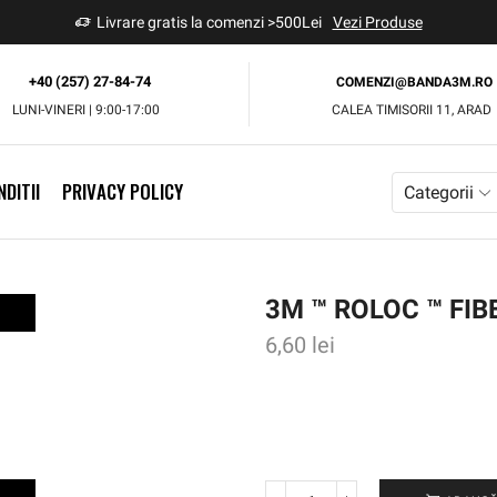
Livrare gratis la comenzi >500Lei
Vezi Produse
+40 (257) 27-84-74
COMENZI@BANDA3M.RO
LUNI-VINERI | 9:00-17:00
CALEA TIMISORII 11, ARAD
DITII
PRIVACY POLICY
Categorii
3M ™ ROLOC ™ FIB
6,60
lei