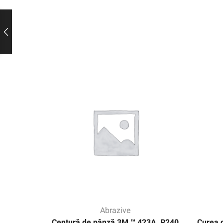
Abrazive
Centură de pânză 3M ™ 423A, P240
Curea 