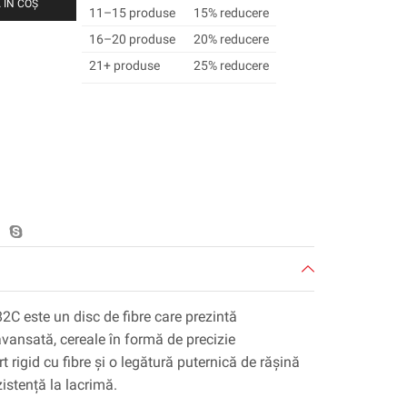
 ÎN COȘ
11–15 produse
15% reducere
16–20 produse
20% reducere
21+ produse
25% reducere
 este un disc de fibre care prezintă
vansată, cereale în formă de precizie
 rigid cu fibre și o legătură puternică de rășină
zistență la lacrimă.