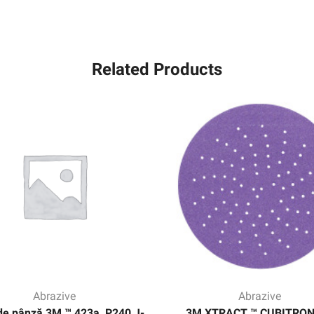
Related Products
Abrazive
Abrazive
de pânză 3M ™ 423a, P240 J-
3M XTRACT ™ CUBITRON 