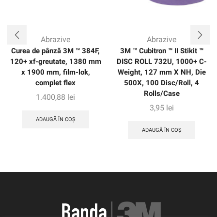
Abrazive
Abrazive
Curea de pânză 3M ™ 384F,
3M ™ Cubitron ™ II Stikit ™
120+ xf-greutate, 1380 mm
DISC ROLL 732U, 1000+ C-
x 1900 mm, film-lok,
Weight, 127 mm X NH, Die
complet flex
500X, 100 Disc/Roll, 4
Rolls/Case
1.400,88
lei
3,95
lei
ADAUGĂ ÎN COȘ
ADAUGĂ ÎN COȘ