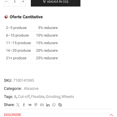
ADAUGĂ ÎN COȘ
Cantitate
3M
™
Oferte Cantitative
Roată
de
2–5 produse
5% reducere
argint,
6–10 produse
10% reducere
T41,
11–15 produse
15% reducere
178
mm
16–20 produse
20% reducere
x
21+ produse
25% reducere
3
mm
x
22,2
SKU:
7100141045
mm
Categorie:
Abrazive
Tags:
&
,
Cut-off
,
Flexible
,
Grinding
,
Wheels
Share:
DESCRIERE