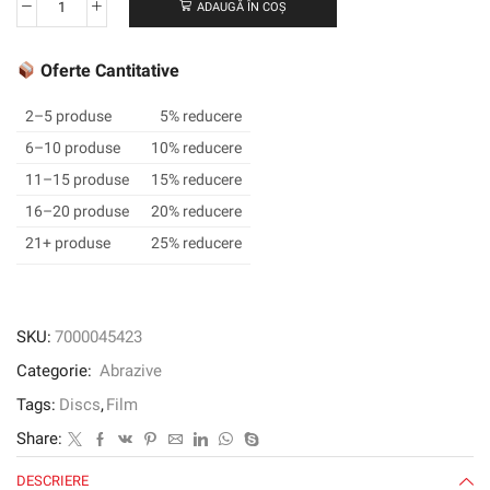
ADAUGĂ ÎN COȘ
Cantitate
3M
™
Oferte Cantitative
Hookit
™
2–5 produse
5% reducere
Film
6–10 produse
10% reducere
Disc
11–15 produse
15% reducere
375L,
150
16–20 produse
20% reducere
mm,
21+ produse
25% reducere
15
găuri
P800
SKU:
7000045423
Categorie:
Abrazive
Tags:
Discs
,
Film
Share:
DESCRIERE