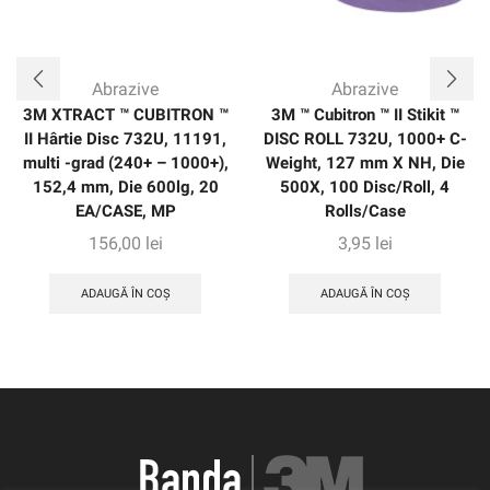
Abrazive
Abrazive
3M XTRACT ™ CUBITRON ™
3M ™ Cubitron ™ II Stikit ™
II Hârtie Disc 732U, 11191,
DISC ROLL 732U, 1000+ C-
multi -grad (240+ – 1000+),
Weight, 127 mm X NH, Die
152,4 mm, Die 600lg, 20
500X, 100 Disc/Roll, 4
EA/CASE, MP
Rolls/Case
156,00
lei
3,95
lei
ADAUGĂ ÎN COȘ
ADAUGĂ ÎN COȘ