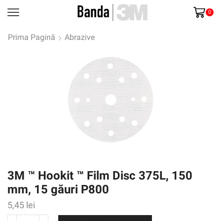
0
Prima Pagină
Abrazive
3M ™ Hookit ™ Film Disc 375L, 150
mm, 15 găuri P800
5,45
lei