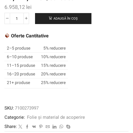
6.958,12
lei
ADAUGĂ ÎN COȘ
Cantitate
3M
™
Oferte Cantitative
Foaie
reflectorizantă
2–5 produse
5% reducere
prismatică
6–10 produse
10% reducere
de
11–15 produse
15% reducere
înaltă
intensitate
16–20 produse
20% reducere
pentru
21+ produse
25% reducere
imprimare
digitală
3930
UDS,
SKU:
7100273997
alb,
Categorie:
Folie și material de acoperire
1220
mm
Share:
x