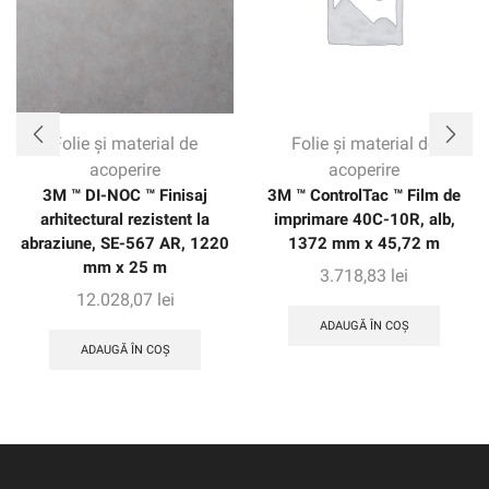
Folie și material de
Folie și material de
acoperire
acoperire
3M ™ DI-NOC ™ Finisaj
3M ™ ControlTac ™ Film de
arhitectural rezistent la
imprimare 40C-10R, alb,
abraziune, SE-567 AR, 1220
1372 mm x 45,72 m
mm x 25 m
3.718,83
lei
12.028,07
lei
ADAUGĂ ÎN COȘ
ADAUGĂ ÎN COȘ