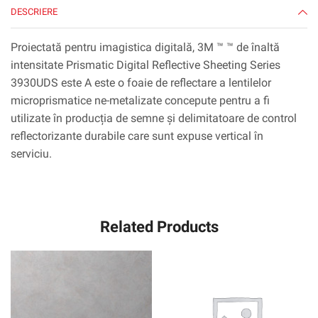
DESCRIERE
45,7
m,
1
Proiectată pentru imagistica digitală, 3M ™ ™ de înaltă
roll/carcasă
intensitate Prismatic Digital Reflective Sheeting Series
3930UDS este A este o foaie de reflectare a lentilelor
microprismatice ne-metalizate concepute pentru a fi
utilizate în producția de semne și delimitatoare de control
reflectorizante durabile care sunt expuse vertical în
serviciu.
Related Products