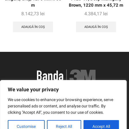
m
Brown, 1220 mm x 45,72 m
8.142,73
lei
4.384,17
lei
ADAUGĂ ÎN COȘ
ADAUGĂ ÎN COȘ
We value your privacy
România, Arad, Calea Timisorii, Nr. 11
We use cookies to enhance your browsing experience, serve
© Copyright 2021 | Banda3M.ro
personalised ads or content, and analyse our traffic. By
clicking "Accept All", you consent to our use of cookies.
Facebook
Twitter
Instagram
Customise
Reject All
Accept All