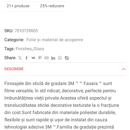
SH2FGSD,
21+ produse
25% reducere
nisip,
1524
mm
x
SKU:
7010739805
30
Categorie:
Folie și material de acoperire
m
Tags:
Finishes
,
Glass
Share:
DESCRIERE
Finisajele din sticlă de gradare 3M ™ ™ Fasara ™ sunt
filme versatile, în stil ridicat, decorative, perfecte pentru
îmbunătățirea vieții private.Acestea oferă aspectul și
transluciditatea sticlei decorative texturate la o fracțiune
din cost.Sunt fabricate din materiale poliester durabile,
flexibile și sunt rapide și ușor de instalat din cauza
tehnologiei adezive 3M ™.Familia de gradație prezintă