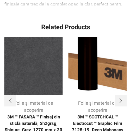
finisaje care trec de la complet opac la clar, perfect pentru
zonele în care este necesar un nivel ridicat de lumină,
precum și pentru confidențialitate.
Related Products
Folie și material de
Folie și material de
acoperire
acoperire
3M ™ FASARA ™ Finisaj din
3M ™ SCOTCHCAL ™
sticlă naturală, Sh2grsg,
Electrocut ™ Graphic Film
Shigure, Grey, 1270 mm x 30
7125-19, Deep Mahogany