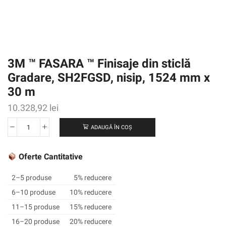
3M ™ FASARA ™ Finisaje din sticlă
Gradare, SH2FGSD, nisip, 1524 mm x
30 m
10.328,92
lei
ADAUGĂ ÎN COȘ
Cantitate
3M
™
Oferte Cantitative
FASARA
™
2–5 produse
5% reducere
Finisaje
6–10 produse
10% reducere
din
11–15 produse
15% reducere
sticlă
Gradare,
16–20 produse
20% reducere