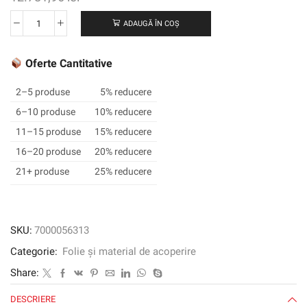
ADAUGĂ ÎN COȘ
Cantitate
3M
™
Oferte Cantitative
Envision
™
2–5 produse
5% reducere
Film
6–10 produse
10% reducere
grafic
11–15 produse
15% reducere
translucid
3730-
16–20 produse
20% reducere
337L,
21+ produse
25% reducere
Process
Blue,
1220
mm
SKU:
7000056313
x
Categorie:
Folie și material de acoperire
45,72
m
Share:
DESCRIERE