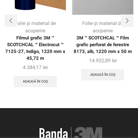
Folie și material de
Folie și material de
acoperire
acoperire
Filmul grafic 3M ™
3M ™ SCOTCHCAL ™ Film
SCOTCHCAL ™ Electrocut ™
grafic perforat de ferestre
7125-27, Indigo, 1220 mm x
8173, alb, 1220 mm x 50 m
45,72 m
14.932,89
lei
4.384,17
lei
ADAUGĂ ÎN COȘ
ADAUGĂ ÎN COȘ