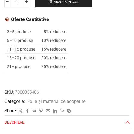
ADAUGĂ ÎN COȘ
Cantitate
3M
™
Oferte Cantitative
Electrocut
™
2–5 produse
5% reducere
Film
6–10 produse
10% reducere
1178c,
11–15 produse
15% reducere
negru,
914
16–20 produse
20% reducere
mm
21+ produse
25% reducere
x
45,7
m,
1
SKU:
7000055486
roll/carcasă
Categorie:
Folie și material de acoperire
Share:
DESCRIERE