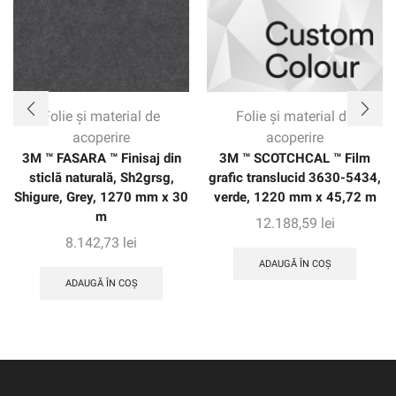
Folie și material de
Folie și material de
acoperire
acoperire
3M ™ FASARA ™ Finisaj din
3M ™ SCOTCHCAL ™ Film
sticlă naturală, Sh2grsg,
grafic translucid 3630-5434,
Shigure, Grey, 1270 mm x 30
verde, 1220 mm x 45,72 m
m
12.188,59
lei
8.142,73
lei
ADAUGĂ ÎN COȘ
ADAUGĂ ÎN COȘ