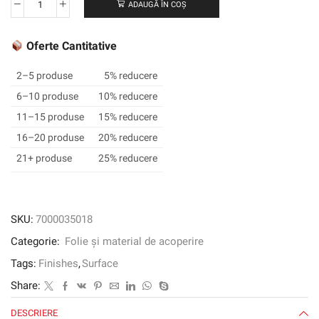
ADAUGĂ ÎN COȘ
Cantitate
3M
™
Oferte Cantitative
DI-
NOC
2–5 produse
5% reducere
™
6–10 produse
10% reducere
Finish
11–15 produse
15% reducere
Architectural
Leather,
16–20 produse
20% reducere
LE-
21+ produse
25% reducere
1171,
1220
mm
x
SKU:
7000035018
50
Categorie:
Folie și material de acoperire
m
Tags:
Finishes
,
Surface
Share:
DESCRIERE