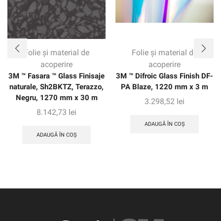
Folie și material de
Folie și material de
acoperire
acoperire
3M ™ Fasara ™ Glass Finisaje
3M ™ Difroic Glass Finish DF-
naturale, Sh2BKTZ, Terazzo,
PA Blaze, 1220 mm x 3 m
Negru, 1270 mm x 30 m
3.298,52
lei
8.142,73
lei
ADAUGĂ ÎN COȘ
ADAUGĂ ÎN COȘ