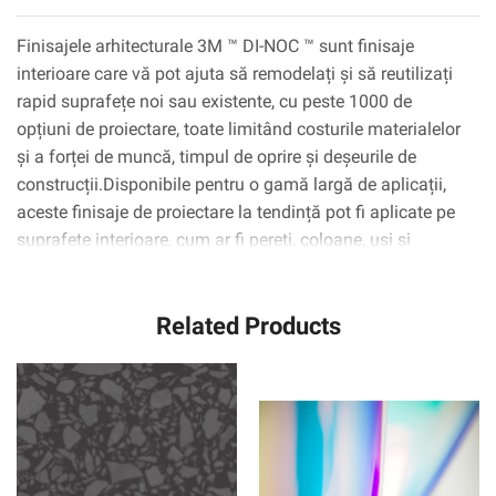
Finisajele arhitecturale 3M ™ DI-NOC ™ sunt finisaje
interioare care vă pot ajuta să remodelați și să reutilizați
rapid suprafețe noi sau existente, cu peste 1000 de
opțiuni de proiectare, toate limitând costurile materialelor
și a forței de muncă, timpul de oprire și deșeurile de
construcții.Disponibile pentru o gamă largă de aplicații,
aceste finisaje de proiectare la tendință pot fi aplicate pe
suprafețe interioare, cum ar fi pereți, coloane, uși și
dulapuri, inclusiv suprafețe complexe curbate
(3D).Tehnologia adezivă 3M ™ ™ Complly ™ elimină
Related Products
practic bulele de aer, simplificând și accelerând procesul
de aplicare.