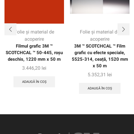
Folie și material de
Folie și material de
acoperire
acoperire
Filmul grafic 3M ™
3M ™ SCOTCHCAL ™ Film
SCOTCHCAL ™ 50-445, roșu
grafic cu efecte speciale,
deschis, 1220 mm x 50 m
5525-314, ceață, 1520 mm
x 50 m
3.446,20
lei
5.352,31
lei
ADAUGĂ ÎN COȘ
ADAUGĂ ÎN COȘ