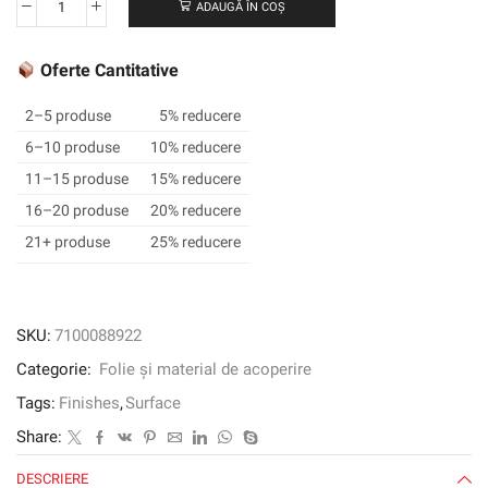
ADAUGĂ ÎN COȘ
Cantitate
3M
™
Oferte Cantitative
DI-
NOC
2–5 produse
5% reducere
™
6–10 produse
10% reducere
Finish
11–15 produse
15% reducere
Architectural
Finish,
16–20 produse
20% reducere
Fe-
21+ produse
25% reducere
1730,
1220
mm
x
SKU:
7100088922
50
Categorie:
Folie și material de acoperire
m
Tags:
Finishes
,
Surface
Share:
DESCRIERE