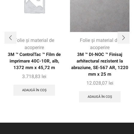
Folie și material de
Folie și material de
acoperire
acoperire
3M ™ ControlTac ™ Film de
3M ™ DI-NOC ™ Finisaj
imprimare 40C-10R, alb,
arhitectural rezistent la
1372 mm x 45,72 m
abraziune, SE-567 AR, 1220
mm x 25 m
3.718,83
lei
12.028,07
lei
ADAUGĂ ÎN COȘ
ADAUGĂ ÎN COȘ