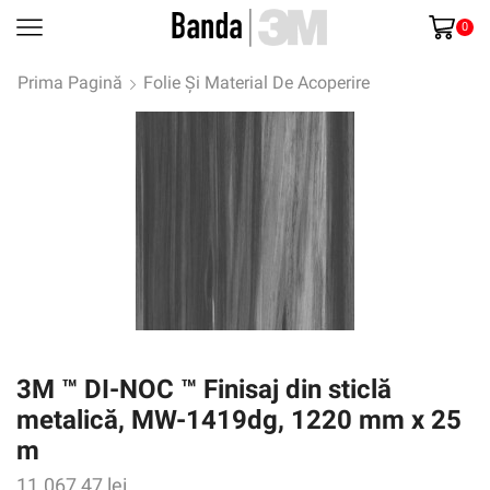
0
Prima Pagină
Folie Și Material De Acoperire
3M ™ DI-NOC ™ Finisaj din sticlă
metalică, MW-1419dg, 1220 mm x 25
m
11.067,47
lei