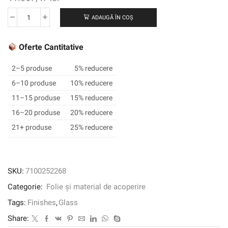
ADAUGĂ ÎN COȘ
Cantitate
3M
™
Oferte Cantitative
DI-
NOC
2–5 produse
5% reducere
™
6–10 produse
10% reducere
Finisaj
11–15 produse
15% reducere
din
sticlă
16–20 produse
20% reducere
metalică,
21+ produse
25% reducere
MW-
1419dg,
1220
mm
SKU:
7100252268
x
Categorie:
Folie și material de acoperire
25
m
Tags:
Finishes
,
Glass
Share: