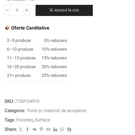
ADAUGĂ ÎN COȘ
Cantitate
3M
™
Oferte Cantitative
DI-
NOC
2–5 produse
5% reducere
™
6–10 produse
10% reducere
Finisaj
11–15 produse
15% reducere
arhitectural
rezistent
16–20 produse
20% reducere
la
21+ produse
25% reducere
abraziune,
ME-
904
AR,
SKU:
7100154919
1220
Categorie:
Folie și material de acoperire
mm
x
Tags:
Finishes
,
Surface
25
Share:
m