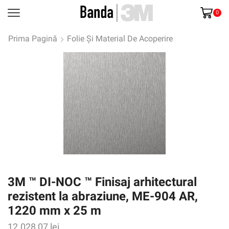
0
Prima Pagină
Folie Și Material De Acoperire
3M ™ DI-NOC ™ Finisaj arhitectural
rezistent la abraziune, ME-904 AR,
1220 mm x 25 m
12.028,07
lei