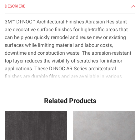
DESCRIERE
3M™ DI-NOC™ Architectural Finishes Abrasion Resistant
are decorative surface finishes for high-traffic areas that
can help you quickly remodel and reuse new or existing
surfaces while limiting material and labour costs,
downtime and construction waste. The abrasion-resistant
top layer reduces the visibility of scratches for interior
applications. These DI-NOC AR Series architectural
finishes are durable films and are available in various
patterns, colours and textures like wood, metal and stone.
They can be applied to metal, wood, glass and complex
Related Products
curved (3D) surfaces. 3M™ Comply™ Adhesive technology
virtually eliminates air bubbles, simplifying and speeding
up the application process.