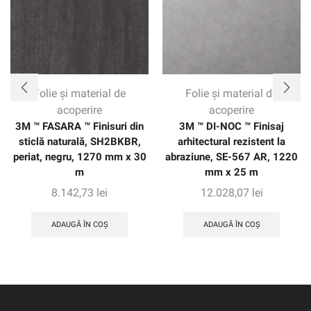
Folie și material de
Folie și material de
acoperire
acoperire
3M ™ FASARA ™ Finisuri din
3M ™ DI-NOC ™ Finisaj
sticlă naturală, SH2BKBR,
arhitectural rezistent la
periat, negru, 1270 mm x 30
abraziune, SE-567 AR, 1220
m
mm x 25 m
8.142,73
lei
12.028,07
lei
ADAUGĂ ÎN COȘ
ADAUGĂ ÎN COȘ