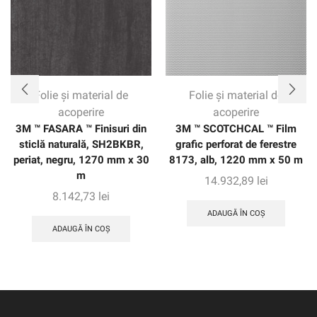
Folie și material de
Folie și material de
acoperire
acoperire
3M ™ FASARA ™ Finisuri din
3M ™ SCOTCHCAL ™ Film
sticlă naturală, SH2BKBR,
grafic perforat de ferestre
periat, negru, 1270 mm x 30
8173, alb, 1220 mm x 50 m
m
14.932,89
lei
8.142,73
lei
ADAUGĂ ÎN COȘ
ADAUGĂ ÎN COȘ