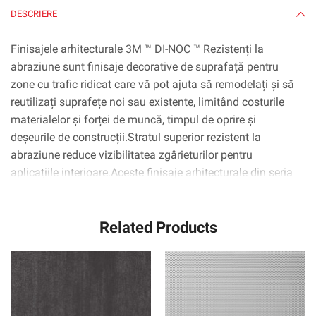
DESCRIERE
Finisajele arhitecturale 3M ™ DI-NOC ™ Rezistenți la
abraziune sunt finisaje decorative de suprafață pentru
zone cu trafic ridicat care vă pot ajuta să remodelați și să
reutilizați suprafețe noi sau existente, limitând costurile
materialelor și forței de muncă, timpul de oprire și
deșeurile de construcții.Stratul superior rezistent la
abraziune reduce vizibilitatea zgârieturilor pentru
aplicațiile interioare.Aceste finisaje arhitecturale din seria
Di-Noc AR sunt filme durabile și sunt disponibile în
diverse modele, culori și texturi precum lemn, metal și
Related Products
piatră.Acestea pot fi aplicate pe suprafețe metalice, lemn,
sticlă și complexe curbate (3D).Tehnologia adezivă 3M ™
™ Complly ™ elimină practic bulele de aer, simplificând și
accelerând procesul de aplicare.