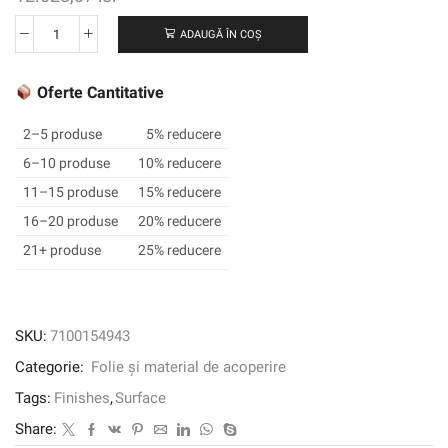
ADAUGĂ ÎN COȘ
Cantitate
3M
™
Oferte Cantitative
DI-
NOC
2–5 produse
5% reducere
™
6–10 produse
10% reducere
Finisaj
11–15 produse
15% reducere
arhitectural
rezistent
16–20 produse
20% reducere
la
21+ produse
25% reducere
abraziune,
FW-
7017
AR,
SKU:
7100154943
1220
Categorie:
Folie și material de acoperire
mm
x
Tags:
Finishes
,
Surface
25
Share:
m