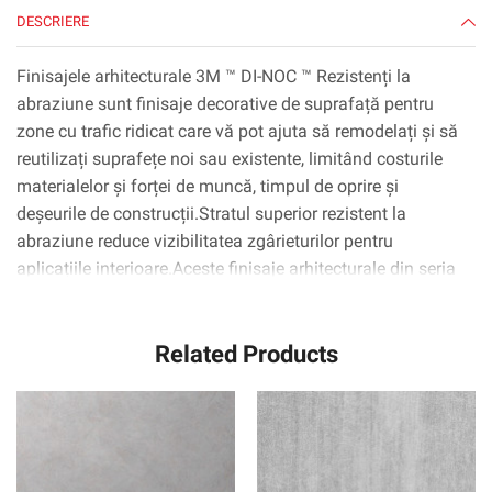
DESCRIERE
Finisajele arhitecturale 3M ™ DI-NOC ™ Rezistenți la
abraziune sunt finisaje decorative de suprafață pentru
zone cu trafic ridicat care vă pot ajuta să remodelați și să
reutilizați suprafețe noi sau existente, limitând costurile
materialelor și forței de muncă, timpul de oprire și
deșeurile de construcții.Stratul superior rezistent la
abraziune reduce vizibilitatea zgârieturilor pentru
aplicațiile interioare.Aceste finisaje arhitecturale din seria
Di-Noc AR sunt filme durabile și sunt disponibile în
diverse modele, culori și texturi precum lemn, metal și
Related Products
piatră.Acestea pot fi aplicate pe suprafețe metalice, lemn,
sticlă și complexe curbate (3D).Tehnologia adezivă 3M ™
™ Complly ™ elimină practic bulele de aer, simplificând și
accelerând procesul de aplicare.