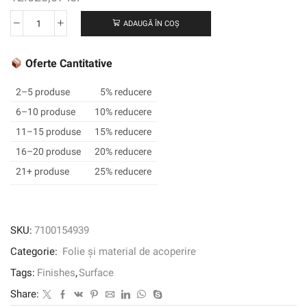
ADAUGĂ ÎN COȘ
Cantitate
3M
™
Oferte Cantitative
DI-
NOC
2–5 produse
5% reducere
™
6–10 produse
10% reducere
Finisaj
11–15 produse
15% reducere
arhitectural
rezistent
16–20 produse
20% reducere
la
21+ produse
25% reducere
abraziune,
FW-
1293
AR,
SKU:
7100154939
1220
Categorie:
Folie și material de acoperire
mm
x
Tags:
Finishes
,
Surface
25
Share:
m