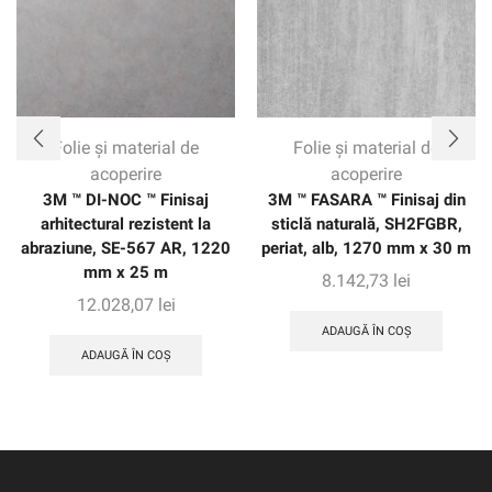
Folie și material de
Folie și material de
acoperire
acoperire
3M ™ DI-NOC ™ Finisaj
3M ™ FASARA ™ Finisaj din
arhitectural rezistent la
sticlă naturală, SH2FGBR,
abraziune, SE-567 AR, 1220
periat, alb, 1270 mm x 30 m
mm x 25 m
8.142,73
lei
12.028,07
lei
ADAUGĂ ÎN COȘ
ADAUGĂ ÎN COȘ