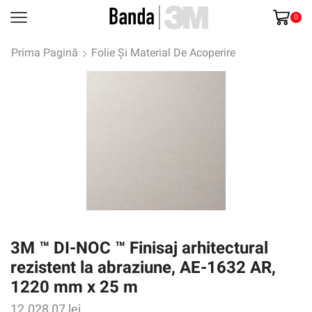
0
Prima Pagină
Folie Și Material De Acoperire
3M ™ DI-NOC ™ Finisaj arhitectural
rezistent la abraziune, AE-1632 AR,
1220 mm x 25 m
12.028,07
lei