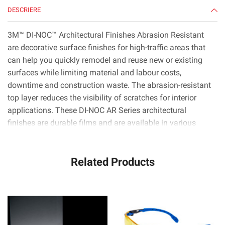
DESCRIERE
3M™ DI-NOC™ Architectural Finishes Abrasion Resistant
are decorative surface finishes for high-traffic areas that
can help you quickly remodel and reuse new or existing
surfaces while limiting material and labour costs,
downtime and construction waste. The abrasion-resistant
top layer reduces the visibility of scratches for interior
applications. These DI-NOC AR Series architectural
finishes are durable films and are available in various
patterns, colours and textures like wood, metal and stone.
They can be applied to metal, wood, glass and complex
Related Products
curved (3D) surfaces. 3M™ Comply™ Adhesive technology
virtually eliminates air bubbles, simplifying and speeding
up the application process.