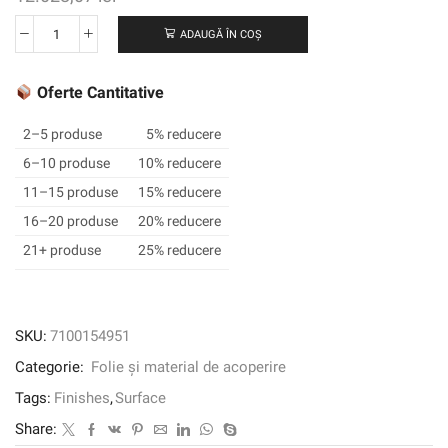
ADAUGĂ ÎN COȘ
Cantitate
3M
™
Oferte Cantitative
DI-
NOC
2–5 produse
5% reducere
™
6–10 produse
10% reducere
Finisaj
11–15 produse
15% reducere
arhitectural
rezistent
16–20 produse
20% reducere
la
21+ produse
25% reducere
abraziune,
AE-
1632
AR,
SKU:
7100154951
1220
Categorie:
Folie și material de acoperire
mm
x
Tags:
Finishes
,
Surface
25
Share:
m