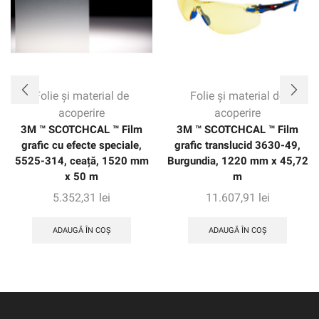
Folie și material de
Folie și material de
acoperire
acoperire
3M ™ SCOTCHCAL ™ Film
3M ™ SCOTCHCAL ™ Film
grafic cu efecte speciale,
grafic translucid 3630-49,
5525-314, ceață, 1520 mm
Burgundia, 1220 mm x 45,72
x 50 m
m
5.352,31
lei
11.607,91
lei
ADAUGĂ ÎN COȘ
ADAUGĂ ÎN COȘ