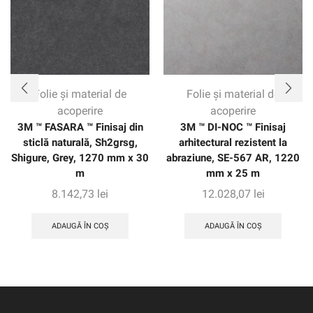
Folie și material de
Folie și material de
acoperire
acoperire
3M ™ FASARA ™ Finisaj din
3M ™ DI-NOC ™ Finisaj
sticlă naturală, Sh2grsg,
arhitectural rezistent la
Shigure, Grey, 1270 mm x 30
abraziune, SE-567 AR, 1220
m
mm x 25 m
8.142,73
lei
12.028,07
lei
ADAUGĂ ÎN COȘ
ADAUGĂ ÎN COȘ