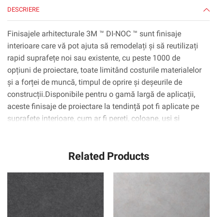
DESCRIERE
Finisajele arhitecturale 3M ™ DI-NOC ™ sunt finisaje
interioare care vă pot ajuta să remodelați și să reutilizați
rapid suprafețe noi sau existente, cu peste 1000 de
opțiuni de proiectare, toate limitând costurile materialelor
și a forței de muncă, timpul de oprire și deșeurile de
construcții.Disponibile pentru o gamă largă de aplicații,
aceste finisaje de proiectare la tendință pot fi aplicate pe
suprafețe interioare, cum ar fi pereți, coloane, uși și
dulapuri, inclusiv suprafețe complexe curbate
(3D).Tehnologia adezivă 3M ™ ™ Complly ™ elimină
Related Products
practic bulele de aer, simplificând și accelerând procesul
de aplicare.