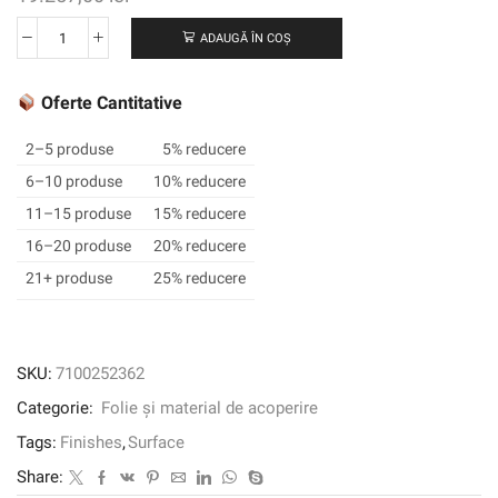
ADAUGĂ ÎN COȘ
Cantitate
3M
™
Oferte Cantitative
DI-
NOC
2–5 produse
5% reducere
™
6–10 produse
10% reducere
Finisaj
11–15 produse
15% reducere
arhitectural
Premium
16–20 produse
20% reducere
Wood,
21+ produse
25% reducere
Matte,
PW-
2315MT,
1220
SKU:
7100252362
mm
Categorie:
Folie și material de acoperire
x
50
Tags:
Finishes
,
Surface
m
Share: