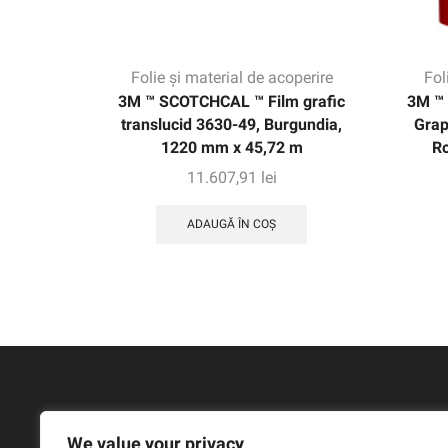
Folie și material de acoperire
Fol
3M ™ SCOTCHCAL ™ Film grafic
3M ™ 
translucid 3630-49, Burgundia,
Grap
1220 mm x 45,72 m
R
11.607,91
lei
ADAUGĂ ÎN COȘ
We value your privacy