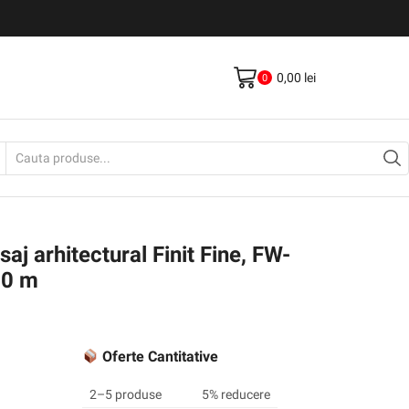
Livrare gratis la comenzi >500Lei
Vezi Produse
0,00
lei
0
Search
input
aj arhitectural Finit Fine, FW-
50 m
Oferte Cantitative
2–5 produse
5% reducere