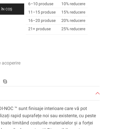
6–10 produse
10% reducere
 ÎN COȘ
11–15 produse
15% reducere
16–20 produse
20% reducere
21+ produse
25% reducere
e acoperire
DI-NOC ™ sunt finisaje interioare care vă pot
lizați rapid suprafețe noi sau existente, cu peste
toate limitând costurile materialelor și a forței