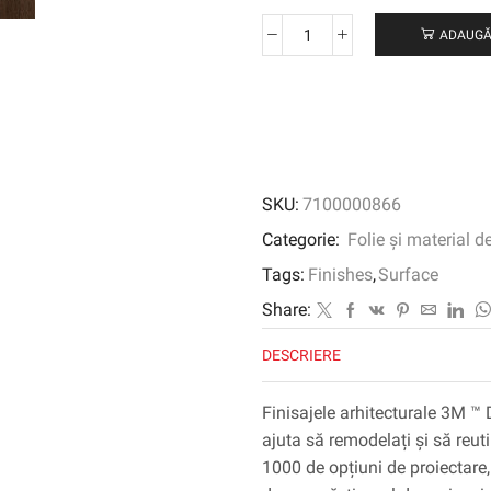
ADAUGĂ
Cantitate
3M
™
DI-
NOC
™
Finisaj
SKU:
7100000866
arhitectural
Finit
Categorie:
Folie și material d
Fine,
Tags:
Finishes
,
Surface
FW-
7008,
Share:
1220
DESCRIERE
mm
x
50
Finisajele arhitecturale 3M ™ 
m
ajuta să remodelați și să reuti
1000 de opțiuni de proiectare, 