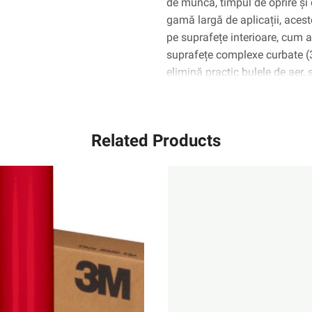
de muncă, timpul de oprire și 
gamă largă de aplicații, aceste
pe suprafețe interioare, cum ar 
suprafețe complexe curbate 
elimină practic bulele de aer,
Related Products