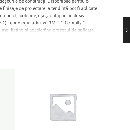
deșeurile de construcții.Disponibile pentru o
 finisaje de proiectare la tendință pot fi aplicate
fi pereți, coloane, uși și dulapuri, inclusiv
(3D).Tehnologia adezivă 3M ™ ™ Complly ™
 simplificând și accelerând procesul de aplicare.