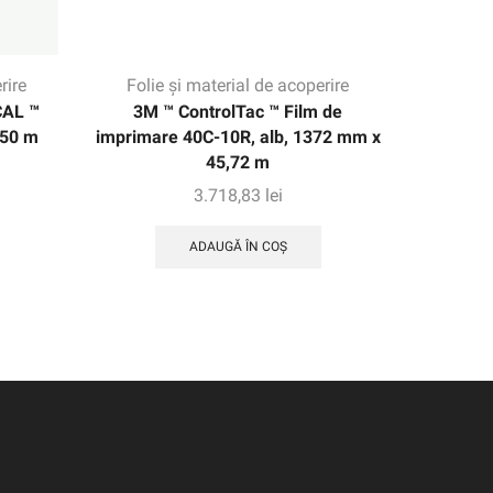
rire
Folie și material de acoperire
Folie
CAL ™
3M ™ ControlTac ™ Film de
3M ™ S
 50 m
imprimare 40C-10R, alb, 1372 mm x
transluc
45,72 m
1
3.718,83
lei
ADAUGĂ ÎN COȘ