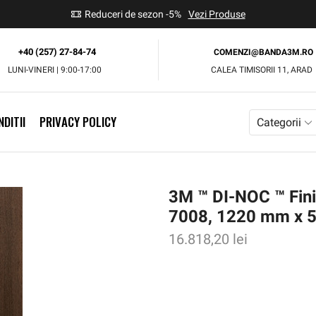
use
Reduceri de sezon -5%
Vezi Produse
+40 (257) 27-84-74
COMENZI@BANDA3M.RO
LUNI-VINERI | 9:00-17:00
CALEA TIMISORII 11, ARAD
DITII
PRIVACY POLICY
Categorii
3M ™ DI-NOC ™ Finis
7008, 1220 mm x 
16.818,20
lei