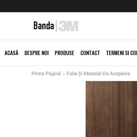
zi Produse
Livrare gratis la comenzi >500Lei
Vezi Prod
ACASĂ
DESPRE NOI
PRODUSE
CONTACT
TERMENI SI CON
Prima Pagină
Folie Și Material De Acoperire