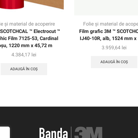
ie și material de acoperire
Folie și material de acope
SCOTCHCAL ™ Electrocut ™
Film grafic 3M ™ SCOTCH
hic Film 7125-53, Cardinal
IJ40-10R, alb, 1524 mm x
oșu, 1220 mm x 45,72 m
3.959,64
lei
4.384,17
lei
ADAUGĂ ÎN COȘ
ADAUGĂ ÎN COȘ