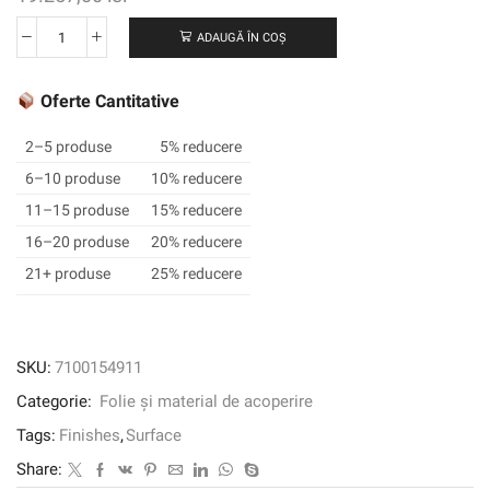
ADAUGĂ ÎN COȘ
Cantitate
3M
™
Oferte Cantitative
DI-
NOC
2–5 produse
5% reducere
™
6–10 produse
10% reducere
Finisaj
11–15 produse
15% reducere
arhitectural
din
16–20 produse
20% reducere
lemn
21+ produse
25% reducere
uscat,
mat,
DW-
199MT,
SKU:
7100154911
1220
Categorie:
Folie și material de acoperire
mm
x
Tags:
Finishes
,
Surface
50
Share:
m