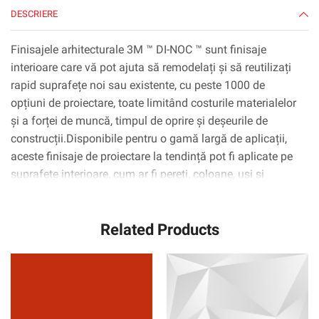
DESCRIERE
Finisajele arhitecturale 3M ™ DI-NOC ™ sunt finisaje
interioare care vă pot ajuta să remodelați și să reutilizați
rapid suprafețe noi sau existente, cu peste 1000 de
opțiuni de proiectare, toate limitând costurile materialelor
și a forței de muncă, timpul de oprire și deșeurile de
construcții.Disponibile pentru o gamă largă de aplicații,
aceste finisaje de proiectare la tendință pot fi aplicate pe
suprafețe interioare, cum ar fi pereți, coloane, uși și
dulapuri, inclusiv suprafețe complexe curbate
(3D).Tehnologia adezivă 3M ™ ™ Complly ™ elimină
Related Products
practic bulele de aer, simplificând și accelerând procesul
de aplicare.