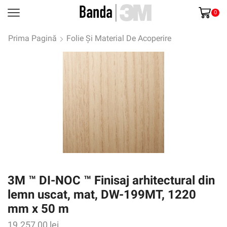
0
Prima Pagină
Folie Și Material De Acoperire
3M ™ DI-NOC ™ Finisaj arhitectural din
lemn uscat, mat, DW-199MT, 1220
mm x 50 m
19.257,00
lei