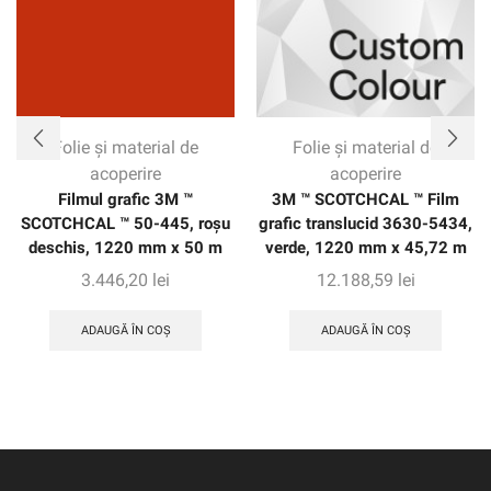
Folie și material de
Folie și material de
acoperire
acoperire
Filmul grafic 3M ™
3M ™ SCOTCHCAL ™ Film
SCOTCHCAL ™ 50-445, roșu
grafic translucid 3630-5434,
deschis, 1220 mm x 50 m
verde, 1220 mm x 45,72 m
3.446,20
lei
12.188,59
lei
ADAUGĂ ÎN COȘ
ADAUGĂ ÎN COȘ