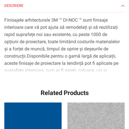
DESCRIERE
Finisajele arhitecturale 3M ™ DI-NOC ™ sunt finisaje
interioare care vă pot ajuta să remodelați și să reutilizați
rapid suprafețe noi sau existente, cu peste 1000 de
opțiuni de proiectare, toate limitând costurile materialelor
și a forței de muncă, timpul de oprire și deșeurile de
construcții.Disponibile pentru o gamă largă de aplicații,
aceste finisaje de proiectare la tendință pot fi aplicate pe
suprafețe interioare, cum ar fi pereți, coloane, uși și
dulapuri, inclusiv suprafețe complexe curbate
(3D).Tehnologia adezivă 3M ™ ™ Complly ™ elimină
Related Products
practic bulele de aer, simplificând și accelerând procesul
de aplicare.