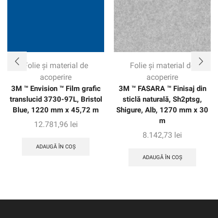
Folie și material de
Folie și material de
acoperire
acoperire
3M ™ Envision ™ Film grafic
3M ™ FASARA ™ Finisaj din
translucid 3730-97L, Bristol
sticlă naturală, Sh2ptsg,
Blue, 1220 mm x 45,72 m
Shigure, Alb, 1270 mm x 30
m
12.781,96
lei
8.142,73
lei
ADAUGĂ ÎN COȘ
ADAUGĂ ÎN COȘ