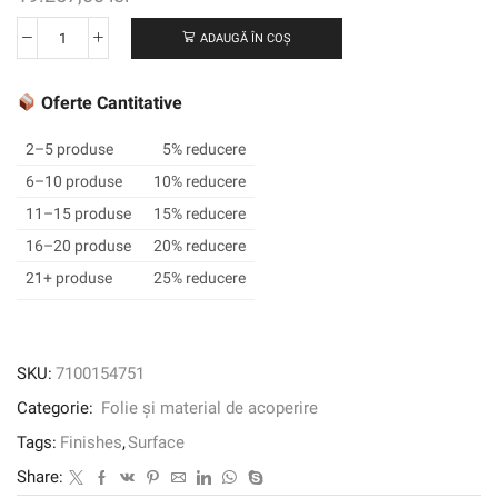
ADAUGĂ ÎN COȘ
Cantitate
3M
™
Oferte Cantitative
DI-
NOC
2–5 produse
5% reducere
™
6–10 produse
10% reducere
Finisaj
11–15 produse
15% reducere
arhitectural
din
16–20 produse
20% reducere
lemn
21+ produse
25% reducere
uscat,
mat,
DW-
1888MT,
SKU:
7100154751
1220
Categorie:
Folie și material de acoperire
mm
x
Tags:
Finishes
,
Surface
50
Share:
m