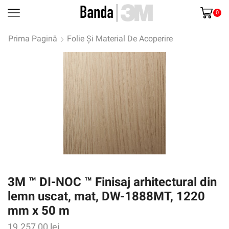
0
Prima Pagină
Folie Și Material De Acoperire
3M ™ DI-NOC ™ Finisaj arhitectural din
lemn uscat, mat, DW-1888MT, 1220
mm x 50 m
19.257,00
lei