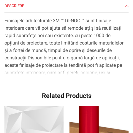
DESCRIERE
Finisajele arhitecturale 3M ™ DI-NOC ™ sunt finisaje
interioare care vă pot ajuta să remodelați și să reutilizați
rapid suprafețe noi sau existente, cu peste 1000 de
opțiuni de proiectare, toate limitând costurile materialelor
și a forței de muncă, timpul de oprire și deșeurile de
construcții.Disponibile pentru o gamă largă de aplicații,
aceste finisaje de proiectare la tendință pot fi aplicate pe
suprafețe interioare, cum ar fi pereți, coloane, uși și
dulapuri, inclusiv suprafețe complexe curbate
(3D).Tehnologia adezivă 3M ™ ™ Complly ™ elimină
Related Products
practic bulele de aer, simplificând și accelerând procesul
de aplicare.