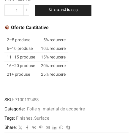
ADAUGĂ ÎN COȘ
Cantitate
3M
™
Oferte Cantitative
DI-
NOC
2–5 produse
5% reducere
™
6–10 produse
10% reducere
Finisaj
11–15 produse
15% reducere
arhitectural
Culoare
16–20 produse
20% reducere
solidă,
21+ produse
25% reducere
PS-
503EA,
1220
mm
SKU:
7100132488
x
Categorie:
Folie și material de acoperire
50
m
Tags:
Finishes
,
Surface
Share: