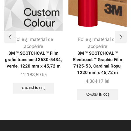
Folie și material de
Folie și material de
acoperire
acoperire
3M ™ SCOTCHCAL ™ Film
3M ™ SCOTCHCAL ™
grafic translucid 3630-5434,
Electrocut ™ Graphic Film
verde, 1220 mm x 45,72 m
7125-53, Cardinal Roșu,
1220 mm x 45,72 m
12.188,59
lei
4.384,17
lei
ADAUGĂ ÎN COȘ
ADAUGĂ ÎN COȘ