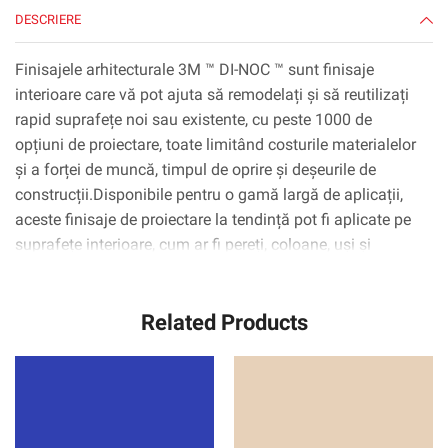
DESCRIERE
Finisajele arhitecturale 3M ™ DI-NOC ™ sunt finisaje
interioare care vă pot ajuta să remodelați și să reutilizați
rapid suprafețe noi sau existente, cu peste 1000 de
opțiuni de proiectare, toate limitând costurile materialelor
și a forței de muncă, timpul de oprire și deșeurile de
construcții.Disponibile pentru o gamă largă de aplicații,
aceste finisaje de proiectare la tendință pot fi aplicate pe
suprafețe interioare, cum ar fi pereți, coloane, uși și
dulapuri, inclusiv suprafețe complexe curbate
(3D).Tehnologia adezivă 3M ™ ™ Complly ™ elimină
Related Products
practic bulele de aer, simplificând și accelerând procesul
de aplicare.