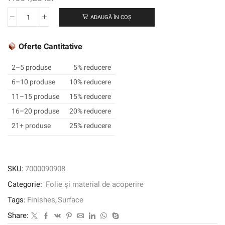
ADAUGĂ ÎN COȘ
Cantitate
3M
™
Oferte Cantitative
DI-
NOC
2–5 produse
5% reducere
™
6–10 produse
10% reducere
Finisaj
11–15 produse
15% reducere
arhitectural
Culoare
16–20 produse
20% reducere
solidă,
21+ produse
25% reducere
PS-
292,
1220
mm
SKU:
7000090908
x
Categorie:
Folie și material de acoperire
50
m
Tags:
Finishes
,
Surface
Share: