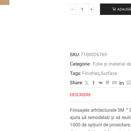
ADAUGĂ
Cantitate
3M
™
DI-
NOC
™
Finisaj
SKU:
7100026769
arhitectural
cereale
Categorie:
Folie și material d
din
Tags:
Finishes
,
Surface
lemn,
WG-
Share:
2944,
DESCRIERE
1220
mm
x
Finisajele arhitecturale 3M ™ 
50
ajuta să remodelați și să reuti
m
1000 de opțiuni de proiectare, 