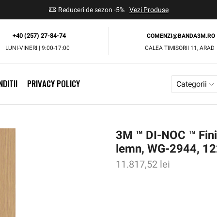
use
Reduceri de sezon -5%
Vezi Produse
+40 (257) 27-84-74
COMENZI@BANDA3M.RO
LUNI-VINERI | 9:00-17:00
CALEA TIMISORII 11, ARAD
DITII
PRIVACY POLICY
Categorii
3M ™ DI-NOC ™ Finis
lemn, WG-2944, 1
11.817,52
lei