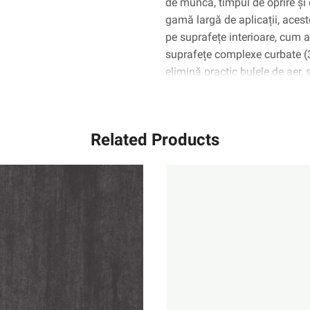
de muncă, timpul de oprire și 
gamă largă de aplicații, aceste
pe suprafețe interioare, cum ar 
suprafețe complexe curbate 
elimină practic bulele de aer,
Related Products