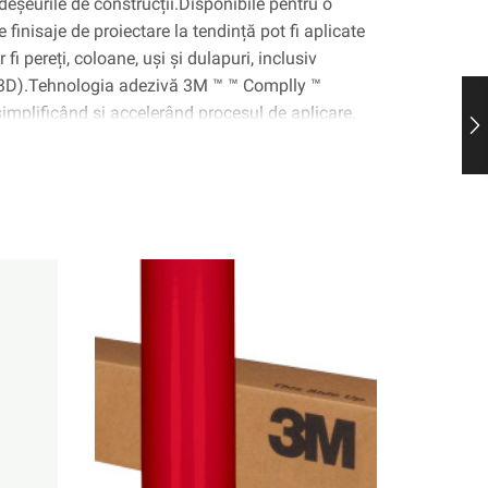
deșeurile de construcții.Disponibile pentru o
 finisaje de proiectare la tendință pot fi aplicate
fi pereți, coloane, uși și dulapuri, inclusiv
(3D).Tehnologia adezivă 3M ™ ™ Complly ™
 simplificând și accelerând procesul de aplicare.