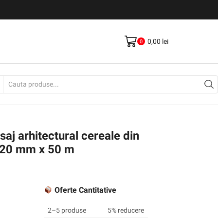
Livrare gratis la comenzi >500Lei
Vezi Produse
0,00
lei
0
Search
input
aj arhitectural cereale din
220 mm x 50 m
Oferte Cantitative
2–5 produse
5% reducere