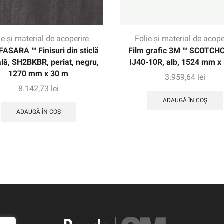
ie și material de acoperire
Folie și material de acope
FASARA ™ Finisuri din sticlă
Film grafic 3M ™ SCOTCH
ală, SH2BKBR, periat, negru,
IJ40-10R, alb, 1524 mm x
1270 mm x 30 m
3.959,64
lei
8.142,73
lei
ADAUGĂ ÎN COȘ
ADAUGĂ ÎN COȘ