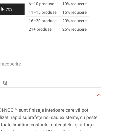
6–10 produse
10% reducere
 ÎN COȘ
11–15 produse
15% reducere
16–20 produse
20% reducere
21+ produse
25% reducere
e acoperire
DI-NOC ™ sunt finisaje interioare care vă pot
lizați rapid suprafețe noi sau existente, cu peste
toate limitând costurile materialelor și a forței