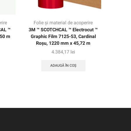
rire
Folie și material de acoperire
Folie
CAL ™
3M ™ SCOTCHCAL ™ Electrocut ™
3M ™ S
 50 m
Graphic Film 7125-53, Cardinal
perforat 
Roșu, 1220 mm x 45,72 m
4.384,17
lei
ADAUGĂ ÎN COȘ