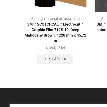
Folie și material de acoperire
Fol
3M ™ SCOTCHCAL ™ Electrocut ™
3M ™ 
Graphic Film 7125-19, Deep
natur
Mahogany Brown, 1220 mm x 45,72
m
4.384,17
lei
ADAUGĂ ÎN COȘ