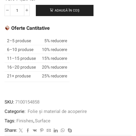
ADAUGĂ ÎN COȘ
Cantitate
3M
™
Oferte Cantitative
DI-
NOC
2–5 produse
5% reducere
™
6–10 produse
10% reducere
Finisaj
11–15 produse
15% reducere
arhitectural
cereale
16–20 produse
20% reducere
din
21+ produse
25% reducere
lemn,
WG-
2073,
1220
SKU:
7100154858
mm
Categorie:
Folie și material de acoperire
x
50
Tags:
Finishes
,
Surface
m
Share: