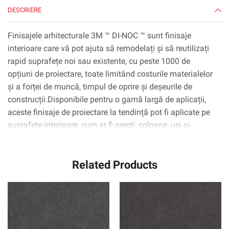
DESCRIERE
Finisajele arhitecturale 3M ™ DI-NOC ™ sunt finisaje
interioare care vă pot ajuta să remodelați și să reutilizați
rapid suprafețe noi sau existente, cu peste 1000 de
opțiuni de proiectare, toate limitând costurile materialelor
și a forței de muncă, timpul de oprire și deșeurile de
construcții.Disponibile pentru o gamă largă de aplicații,
aceste finisaje de proiectare la tendință pot fi aplicate pe
suprafețe interioare, cum ar fi pereți, coloane, uși și
dulapuri, inclusiv suprafețe complexe curbate
(3D).Tehnologia adezivă 3M ™ ™ Complly ™ elimină
Related Products
practic bulele de aer, simplificând și accelerând procesul
de aplicare.