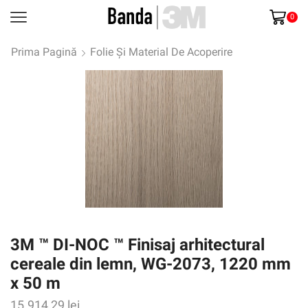
0
Prima Pagină
Folie Și Material De Acoperire
3M ™ DI-NOC ™ Finisaj arhitectural
cereale din lemn, WG-2073, 1220 mm
x 50 m
15.914,29
lei