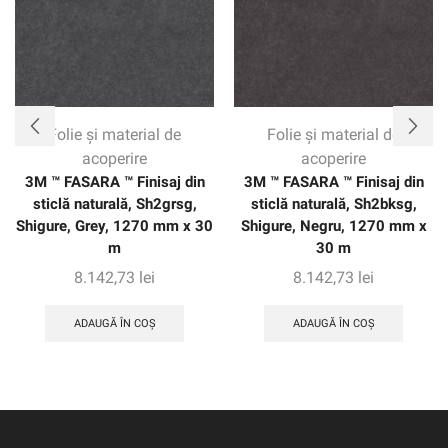
Folie și material de
Folie și material de
acoperire
acoperire
3M ™ FASARA ™ Finisaj din
3M ™ FASARA ™ Finisaj din
sticlă naturală, Sh2grsg,
sticlă naturală, Sh2bksg,
Shigure, Grey, 1270 mm x 30
Shigure, Negru, 1270 mm x
m
30 m
8.142,73
lei
8.142,73
lei
ADAUGĂ ÎN COȘ
ADAUGĂ ÎN COȘ