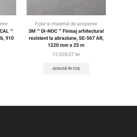
rire
Folie și material de acoperire
Folie
HCAL ™
3M ™ DI-NOC ™ Finisaj arhitectural
3M ™ S
lb, 910
rezistent la abraziune, SE-567 AR,
perforat 
1220 mm x 25 m
12.028,07
lei
ADAUGĂ ÎN COȘ