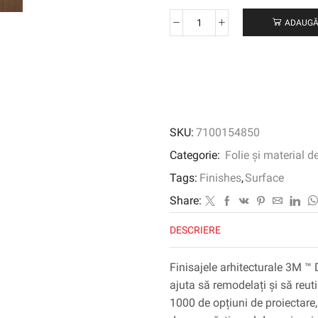
ADAUGĂ
Cantitate
3M
™
DI-
NOC
™
Finisaj
SKU:
7100154850
arhitectural
cereale
Categorie:
Folie și material d
din
Tags:
Finishes
,
Surface
lemn,
WG-
Share:
2071,
DESCRIERE
1220
mm
x
Finisajele arhitecturale 3M ™ 
50
ajuta să remodelați și să reuti
m
1000 de opțiuni de proiectare, 