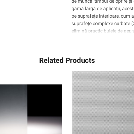
de muncă, timpul de oprire și 
gamă largă de aplicații, aceste
pe suprafețe interioare, cum ar 
suprafețe complexe curbate 
elimină practic bulele de aer,
Related Products