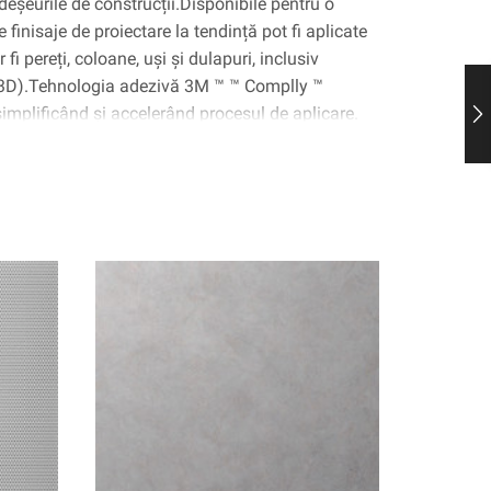
deșeurile de construcții.Disponibile pentru o
 finisaje de proiectare la tendință pot fi aplicate
fi pereți, coloane, uși și dulapuri, inclusiv
(3D).Tehnologia adezivă 3M ™ ™ Complly ™
 simplificând și accelerând procesul de aplicare.