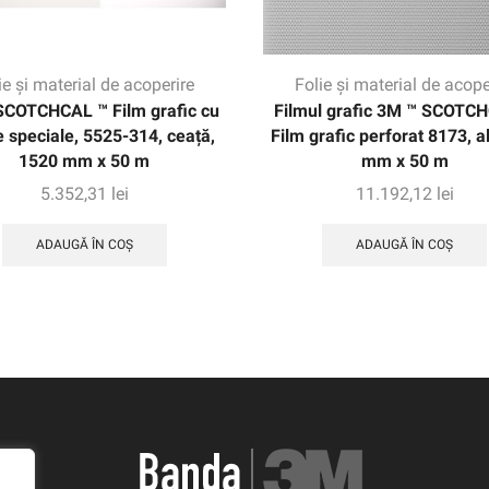
ie și material de acoperire
Folie și material de acope
SCOTCHCAL ™ Film grafic cu
Filmul grafic 3M ™ SCOTC
e speciale, 5525-314, ceață,
Film grafic perforat 8173, a
1520 mm x 50 m
mm x 50 m
5.352,31
lei
11.192,12
lei
ADAUGĂ ÎN COȘ
ADAUGĂ ÎN COȘ