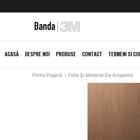
zi Produse
Livrare gratis la comenzi >500Lei
Vezi Prod
ACASĂ
DESPRE NOI
PRODUSE
CONTACT
TERMENI SI CON
Prima Pagină
Folie Și Material De Acoperire