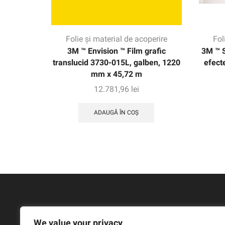
Folie și material de acoperire
Fol
3M ™ Envision ™ Film grafic
3M ™ 
translucid 3730-015L, galben, 1220
efect
mm x 45,72 m
12.781,96
lei
ADAUGĂ ÎN COȘ
We value your privacy