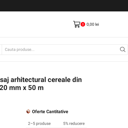
Livrare gratis la comenzi >500Lei
Vezi Produse
0,00
lei
0
Search
input
aj arhitectural cereale din
220 mm x 50 m
Oferte Cantitative
2–5 produse
5% reducere