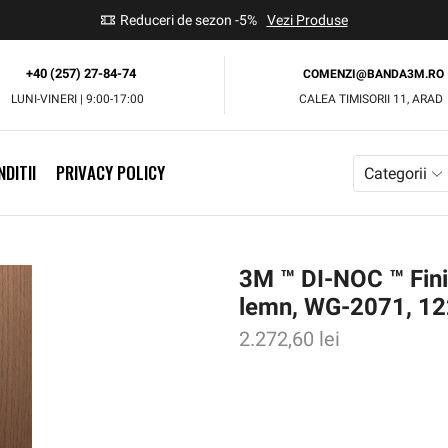
use
Reduceri de sezon -5%
Vezi Produse
+40 (257) 27-84-74
COMENZI@BANDA3M.RO
LUNI-VINERI | 9:00-17:00
CALEA TIMISORII 11, ARAD
DITII
PRIVACY POLICY
Categorii
3M ™ DI-NOC ™ Finis
lemn, WG-2071, 1
2.272,60
lei