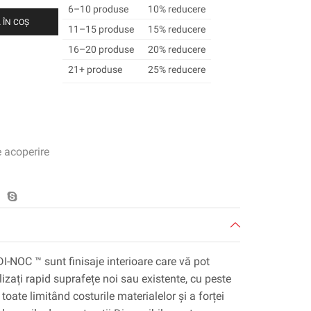
6–10 produse
10% reducere
 ÎN COȘ
11–15 produse
15% reducere
16–20 produse
20% reducere
21+ produse
25% reducere
e acoperire
DI-NOC ™ sunt finisaje interioare care vă pot
lizați rapid suprafețe noi sau existente, cu peste
toate limitând costurile materialelor și a forței