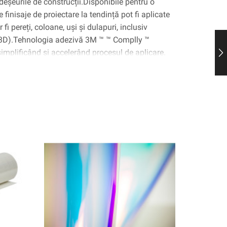
deșeurile de construcții.Disponibile pentru o
 finisaje de proiectare la tendință pot fi aplicate
fi pereți, coloane, uși și dulapuri, inclusiv
(3D).Tehnologia adezivă 3M ™ ™ Complly ™
 simplificând și accelerând procesul de aplicare.