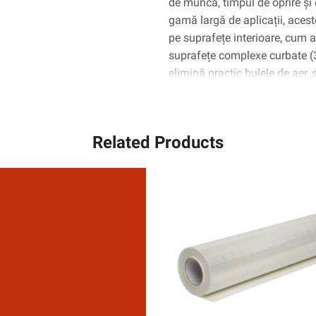
de muncă, timpul de oprire și 
gamă largă de aplicații, aceste
pe suprafețe interioare, cum ar 
suprafețe complexe curbate 
elimină practic bulele de aer,
Related Products