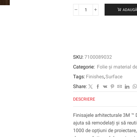
ADAUGĂ
Cantitate
3M
™
DI-
NOC
™
Finisaj
SKU:
7100089032
arhitectural
cereale
Categorie:
Folie și material d
din
Tags:
Finishes
,
Surface
lemn,
WG-
Share:
1836,
DESCRIERE
1220
mm
x
Finisajele arhitecturale 3M ™ 
50
ajuta să remodelați și să reuti
m
1000 de opțiuni de proiectare, 