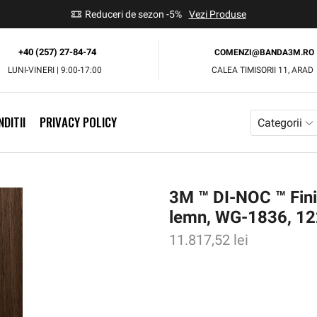
use
Reduceri de sezon -5%
Vezi Produse
+40 (257) 27-84-74
COMENZI@BANDA3M.RO
LUNI-VINERI | 9:00-17:00
CALEA TIMISORII 11, ARAD
DITII
PRIVACY POLICY
Categorii
3M ™ DI-NOC ™ Finis
lemn, WG-1836, 1
11.817,52
lei