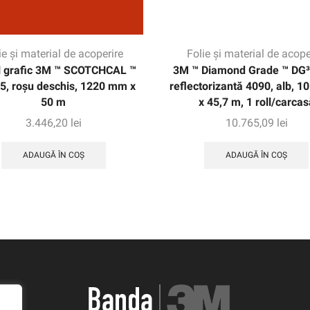
ie și material de acoperire
Folie și material de acope
l grafic 3M ™ SCOTCHCAL ™
3M ™ Diamond Grade ™ DG³
5, roșu deschis, 1220 mm x
reflectorizantă 4090, alb, 
50 m
x 45,7 m, 1 roll/carcas
3.446,20
lei
10.765,09
lei
ADAUGĂ ÎN COȘ
ADAUGĂ ÎN COȘ