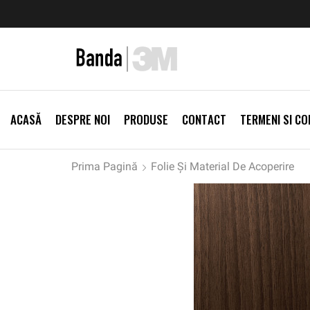
zi Produse
Livrare gratis la comenzi >500Lei
Vezi Prod
ACASĂ
DESPRE NOI
PRODUSE
CONTACT
TERMENI SI CON
Prima Pagină
Folie Și Material De Acoperire