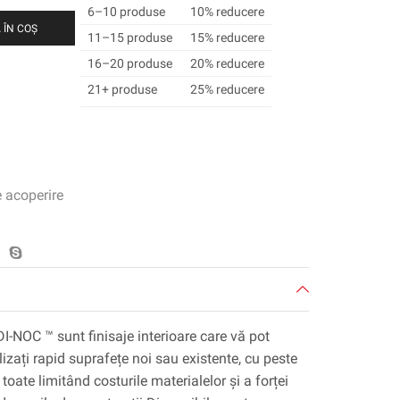
6–10 produse
10% reducere
 ÎN COȘ
11–15 produse
15% reducere
16–20 produse
20% reducere
21+ produse
25% reducere
e acoperire
DI-NOC ™ sunt finisaje interioare care vă pot
lizați rapid suprafețe noi sau existente, cu peste
toate limitând costurile materialelor și a forței