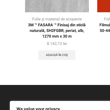
Folie și material de acoperire
Fol
3M ™ FASARA ™ Finisaj din sticlă
Filmu
naturală, SH2FGBR, periat, alb,
50-44
1270 mm x 30 m
8.142,73
lei
ADAUGĂ ÎN COȘ
We value your privacy