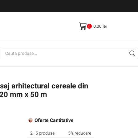
Livrare gratis la comenzi >500Lei
Vezi Produse
0,00
lei
0
Search
input
aj arhitectural cereale din
220 mm x 50 m
Oferte Cantitative
2–5 produse
5% reducere