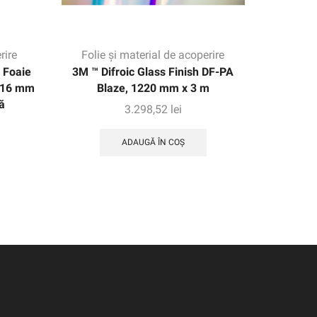
rire
Folie și material de acoperire
Folie
 Foaie
3M ™ Difroic Glass Finish DF-PA
3M ™
1016 mm
Blaze, 1220 mm x 3 m
imprimar
ă
3.298,52
lei
ADAUGĂ ÎN COȘ