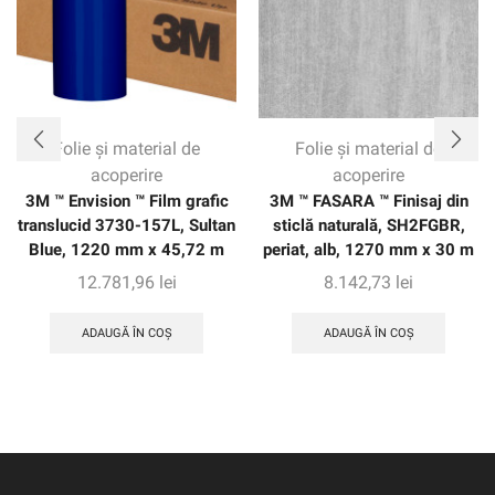
Folie și material de
Folie și material de
acoperire
acoperire
3M ™ Envision ™ Film grafic
3M ™ FASARA ™ Finisaj din
translucid 3730-157L, Sultan
sticlă naturală, SH2FGBR,
Blue, 1220 mm x 45,72 m
periat, alb, 1270 mm x 30 m
12.781,96
lei
8.142,73
lei
ADAUGĂ ÎN COȘ
ADAUGĂ ÎN COȘ