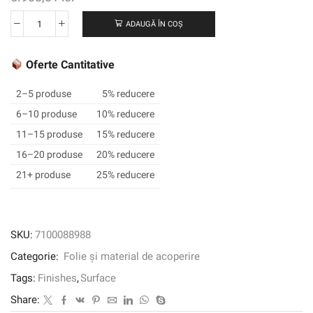
ADAUGĂ ÎN COȘ
Cantitate
3M
™
Oferte Cantitative
DI-
NOC
2–5 produse
5% reducere
™
6–10 produse
10% reducere
Finisaj
11–15 produse
15% reducere
arhitectural
cereale
16–20 produse
20% reducere
din
21+ produse
25% reducere
lemn,
WG-
1711,
1220
SKU:
7100088988
mm
Categorie:
Folie și material de acoperire
x
25
Tags:
Finishes
,
Surface
m
Share: