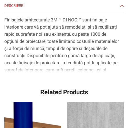
DESCRIERE
Finisajele arhitecturale 3M ™ DI-NOC ™ sunt finisaje
interioare care vă pot ajuta să remodelați și să reutilizați
rapid suprafețe noi sau existente, cu peste 1000 de
opțiuni de proiectare, toate limitând costurile materialelor
și a forței de muncă, timpul de oprire și deșeurile de
construcții.Disponibile pentru o gamă largă de aplicații,
aceste finisaje de proiectare la tendință pot fi aplicate pe
suprafețe interioare, cum ar fi pereți, coloane, uși și
dulapuri, inclusiv suprafețe complexe curbate
(3D).Tehnologia adezivă 3M ™ ™ Complly ™ elimină
Related Products
practic bulele de aer, simplificând și accelerând procesul
de aplicare.