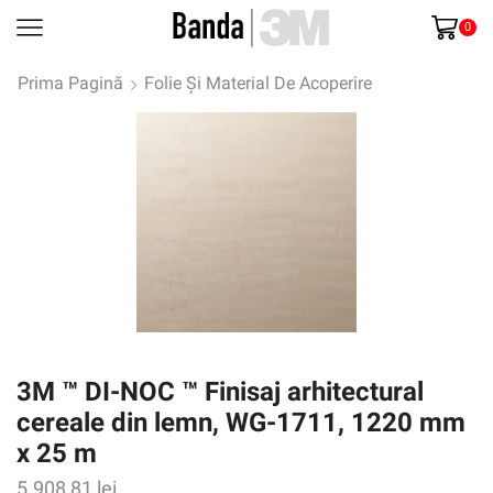
0
Prima Pagină
Folie Și Material De Acoperire
3M ™ DI-NOC ™ Finisaj arhitectural
cereale din lemn, WG-1711, 1220 mm
x 25 m
5.908,81
lei