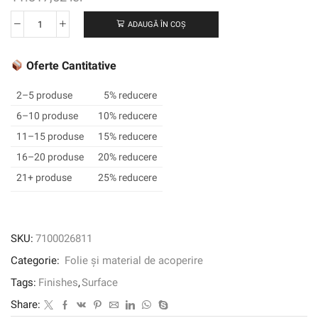
ADAUGĂ ÎN COȘ
Cantitate
3M
™
Oferte Cantitative
DI-
NOC
2–5 produse
5% reducere
™
6–10 produse
10% reducere
Finisaj
11–15 produse
15% reducere
arhitectural
cereale
16–20 produse
20% reducere
din
21+ produse
25% reducere
lemn,
WG-
1342,
1220
SKU:
7100026811
mm
Categorie:
Folie și material de acoperire
x
50
Tags:
Finishes
,
Surface
m
Share: