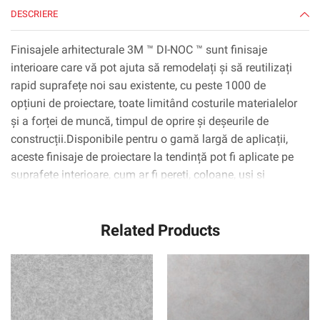
DESCRIERE
Finisajele arhitecturale 3M ™ DI-NOC ™ sunt finisaje
interioare care vă pot ajuta să remodelați și să reutilizați
rapid suprafețe noi sau existente, cu peste 1000 de
opțiuni de proiectare, toate limitând costurile materialelor
și a forței de muncă, timpul de oprire și deșeurile de
construcții.Disponibile pentru o gamă largă de aplicații,
aceste finisaje de proiectare la tendință pot fi aplicate pe
suprafețe interioare, cum ar fi pereți, coloane, uși și
dulapuri, inclusiv suprafețe complexe curbate
(3D).Tehnologia adezivă 3M ™ ™ Complly ™ elimină
Related Products
practic bulele de aer, simplificând și accelerând procesul
de aplicare.