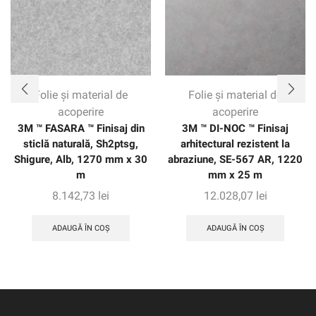
Folie și material de
Folie și material de
acoperire
acoperire
3M ™ FASARA ™ Finisaj din
3M ™ DI-NOC ™ Finisaj
sticlă naturală, Sh2ptsg,
arhitectural rezistent la
Shigure, Alb, 1270 mm x 30
abraziune, SE-567 AR, 1220
m
mm x 25 m
8.142,73
lei
12.028,07
lei
ADAUGĂ ÎN COȘ
ADAUGĂ ÎN COȘ