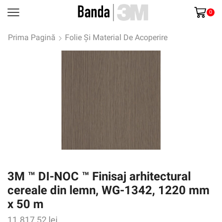
0
Prima Pagină
Folie Și Material De Acoperire
3M ™ DI-NOC ™ Finisaj arhitectural
cereale din lemn, WG-1342, 1220 mm
x 50 m
11.817,52
lei